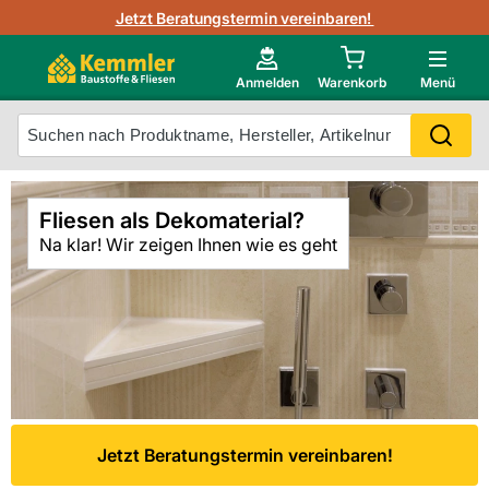
3D-Raumvisualisierung
Jetzt Beratungstermin vereinbaren!
Fliesen-Kemmler AR-App
Wedi
Kemmler-Partner
Highlight des Monats Fliesenserie Paladina
Gutjahr
Neu im Onlineshop?
Anmelden
Warenkorb
Menü
Ihr Fliesentyp
Otto
Mein Konto
Fliesen als Dekomaterial?
Meistverkaufte Produkte
Na klar! Wir zeigen Ihnen wie es geht
Unsere Kemmler-Marke
Jetzt Beratungstermin vereinbaren!