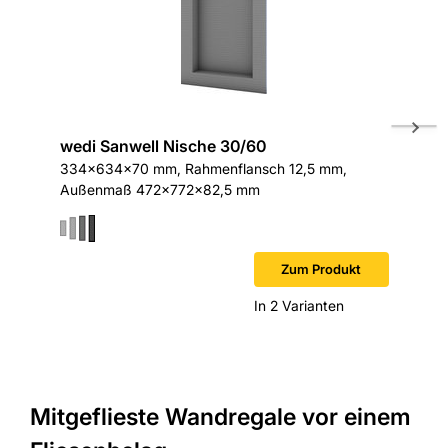
wedi Sanwell Nische 30/60
wedi S
334x634x70 mm, Rahmenflansch 12,5 mm,
234x434
Außenmaß 472x772x82,5 mm
Außenm
Sofort v
Zum Produkt
In 2 Varianten
Mitgeflieste Wandregale vor einem