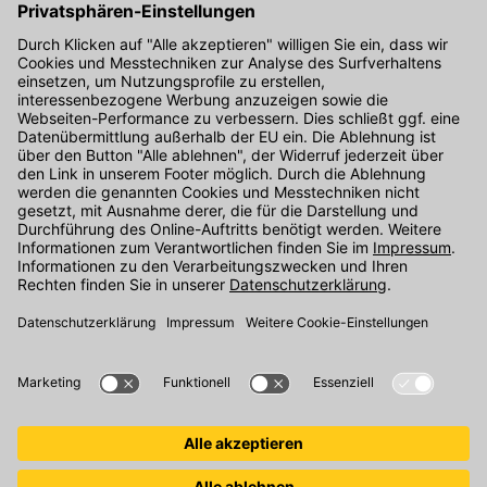
Kontakt
Unser Onlineshop Team ist montags bis freitags von 08:00 - 17:00
Uhr unter der Telefonnummer
07071 / 151-151
für Sie erreichbar.
Alternativ können Sie unser
Kontaktformular
nutzen.
Den Kontakt direkt in unsere Niederlassungen finden Sie
hier
.
Oder über unseren
Chat
.
Folgen Sie uns auf
: