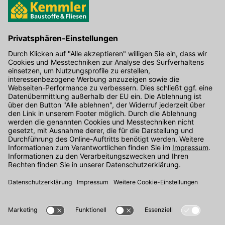
Kontakt
Unser Onlineshop Team ist montags bis freitags von 08:00 - 17:00
Uhr unter der Telefonnummer
07071 / 151-151
für Sie erreichbar.
Alternativ können Sie unser
Kontaktformular
nutzen.
Den Kontakt direkt in unsere Niederlassungen finden Sie
hier
.
Oder über unseren
Chat
.
Folgen Sie uns auf
: