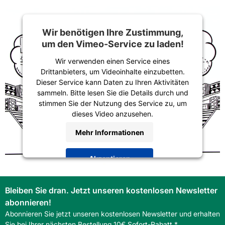
Wir benötigen Ihre Zustimmung,
um den Vimeo-Service zu laden!
Wir verwenden einen Service eines
Drittanbieters, um Videoinhalte einzubetten.
Dieser Service kann Daten zu Ihren Aktivitäten
sammeln. Bitte lesen Sie die Details durch und
stimmen Sie der Nutzung des Service zu, um
dieses Video anzusehen.
Mehr Informationen
Akzeptieren
powered by
Usercentrics Consent
Management Platform
&
Trusted Shops
Bleiben Sie dran. Jetzt unseren kostenlosen Newsletter
abonnieren!
Abonnieren Sie jetzt unseren kostenlosen Newsletter und erhalten
Sie bei Ihrer nächsten Bestellung 10€ Sofort-Rabatt.*