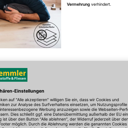
Vermehrung
verhindert.
 Schutz
zwischen den
vollständigt auch die normale
einer Oberfläche zusätzlich das
 und SPAs. Sie werden auch für
ntakte. Gerade im privaten
en ein
zusätzlicher Schutz
. Aber
chutzschild geeignet.