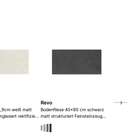
Revo
Revo
,9cm weiß matt
Bodenfliese 45x90 cm schwarz
Bodenfliese
glasiert rektifiziert
matt strukturiert Feinsteinzeug
matt struktu
unglasiert rektifiziert R10/B
unglasiert re