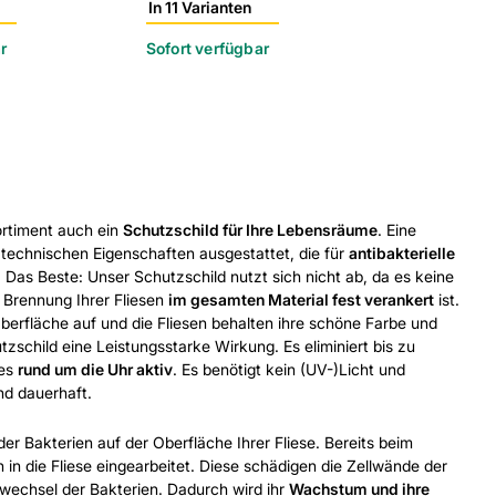
In 11 Varianten
In 11 Varian
r
Sofort verfügbar
Sofort verf
ortiment auch ein
Schutzschild für Ihre Lebensräume
. Eine
 technischen Eigenschaften ausgestattet, die für
antibakterielle
 Das Beste: Unser Schutzschild nutzt sich nicht ab, da es keine
r Brennung Ihrer Fliesen
im gesamten Material fest verankert
ist.
Oberfläche auf und die Fliesen behalten ihre schöne Farbe und
tzschild eine Leistungsstarke Wirkung. Es eliminiert bis zu
 es
rund um die Uhr aktiv
. Es benötigt kein (UV-)Licht und
nd dauerhaft.
er Bakterien auf der Oberfläche Ihrer Fliese. Bereits beim
in die Fliese eingearbeitet. Diese schädigen die Zellwände der
echsel der Bakterien. Dadurch wird ihr
Wachstum und ihre