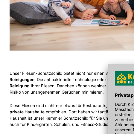
Unser Fliesen-Schutzschild bietet nicht nur einen verbesserten
Reinigungen
. Die antibakterielle Technologie erleichtert und
ver
Reinigung
Ihrer Fliesen. Daneben können weniger Bakterien auf 
Risiko von unangenehmen Gerüchen minimieren.
Diese Fliesen sind nicht nur etwas für Restaurants, Arztpraxen
private Haushalte
empfohlen. Dort haben wir tagtäglich viele Ko
Haushalt ist unser Kemmler Schutzschild für Sie und Ihre Liebst
auch für Kindergärten, Schulen, und Fitness-Studios ist unser S