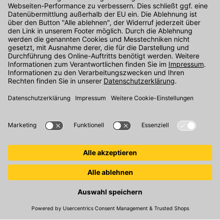
Unser Onlineshop Team ist montags bis freitags von 08:00 - 17:00
Uhr unter der Telefonnummer
07071 / 151-151
für Sie erreichbar.
Alternativ können Sie unser
Kontaktformular
nutzen.
Den Kontakt direkt in unsere Niederlassungen finden Sie
hier
.
Oder über unseren
Chat
.
Folgen Sie uns auf
:
© 2026 Kemmler Baustoffe GmbH