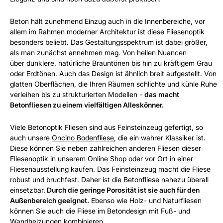
Beton hält zunehmend Einzug auch in die Innenbereiche, vor
allem im Rahmen moderner Architektur ist diese Fliesenoptik
besonders beliebt. Das Gestaltungsspektrum ist dabei größer,
als man zunächst annehmen mag. Von hellen Nuancen
über dunklere, natürliche Brauntönen bis hin zu kräftigem Grau
oder Erdtönen. Auch das Design ist ähnlich breit aufgestellt. Von
glatten Oberflächen, die Ihren Räumen schlichte und kühle Ruhe
verleihen bis zu strukturierten Modellen -
das macht
Betonfliesen zu einem vielfältigen Alleskönner.
Viele Betonoptik Fliesen sind aus Feinsteinzeug gefertigt, so
auch unsere
Oncino Bodenfliese
, die ein wahrer Klassiker ist.
Diese können Sie neben zahlreichen anderen Fliesen dieser
Fliesenoptik in unserem Online Shop oder vor Ort in einer
Fliesenausstellung kaufen. Das Feinsteinzeug macht die Fliese
robust und bruchfest. Daher ist die Betonfliese nahezu überall
einsetzbar.
Durch die geringe Porosität ist sie auch für den
Außenbereich geeignet.
Ebenso wie Holz- und Naturfliesen
können Sie auch die Fliese im Betondesign mit Fuß- und
Wandheizungen kombinieren.