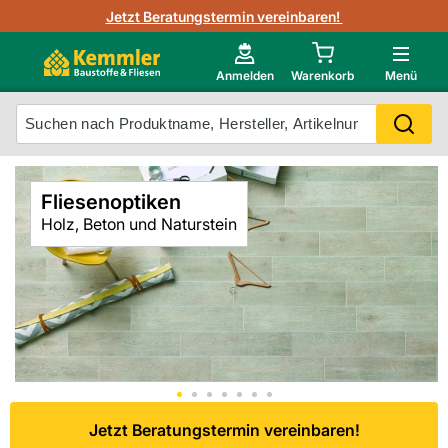
3D-Raumvisualisierung
Jetzt Beratungstermin vereinbaren!
Fliesen-Kemmler AR-App
Wedi
Kemmler-Partner
Highlight des Monats Fliesenserie Paladina
Gutjahr
Neu im Onlineshop?
Anmelden
Warenkorb
Menü
Ihr Fliesentyp
Otto
Mein Konto
Fliesenoptiken
Meistverkaufte Produkte
Holz, Beton und Naturstein
Unsere Kemmler-Marke
Jetzt Beratungstermin vereinbaren!