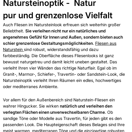
Natursteinoptik - Natur
pur und grenzenlose Vielfalt
Auch Fliesen im Natursteinlook erfreuen sich weiterhin großer
Beliebtheit.
Sie verleihen nicht nur ein natürliches und
angenehmes Gefühl für Innen und Außen, sondern bieten auch
schier grenzenlose Gestaltungsmöglichkeiten
.
Fliesen aus
Naturstein
sind robust, widerstandsfähig und dazu
farbbeständig. Die Oberfläche dieses Fliesenlooks ist ganz
bewusst naturgetreu und damit leicht uneben gestaltet. Das
verleiht Ihren vier Wänden das richtige Naturflair. Egal ob im
Granit-, Marmor-, Schiefer-, Travertin- oder Sandstein-Look, die
Natursteinoptik verleiht Ihren Räumen ein edles, hochwertiges
oder mediterranes Ambiente.
Vor allem für den Außenbereich sind Naturstein-Fliesen ein
wahrer Hingucker. Sie wirken
natürlich und verleihen den
verlegten Flächen einen unverwechselbaren Charme
. Ob
sandige Töne oder Modelle aus Travertin, für jeden gibt es den
passenden Look. Die Haupteigenschaft dieses Belages sind Ihre
meist warmen, mediterranen Töne und die einzigartige robusten