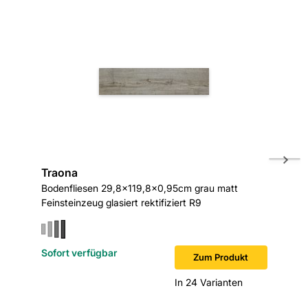
Traona
Ravello
Bodenfliesen 29,8x119,8x0,95cm grau matt
Bodenfl
Feinsteinzeug glasiert rektifiziert R9
Feinstein
Sofort verfügbar
Sofort v
Zum Produkt
In 24 Varianten