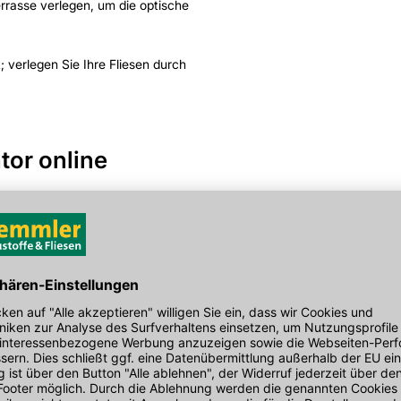
rrasse verlegen, um die optische
; verlegen Sie Ihre Fliesen durch
tor online
Egal ob Holz-, Beton- oder Natur
Sie sich ausgewählte Fliesen au
haben Sie die Möglichkeit, einzel
einfach die gewünschte Fläche d
Danach können Sie sich Ihre Flie
sie auf der Fläche verlegt.