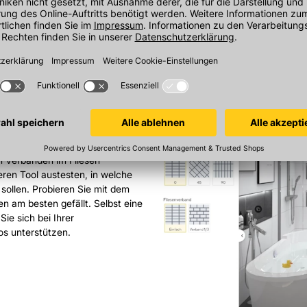
en Konfigurator erleben
esungswinkel und Fliesenverband“
 Bereich „Optionen“. Dadurch
n Verbänden im Fliesen
eren Tool austesten, in welche
ollen. Probieren Sie mit dem
en am besten gefällt. Selbst eine
Sie sich bei Ihrer
os unterstützen.