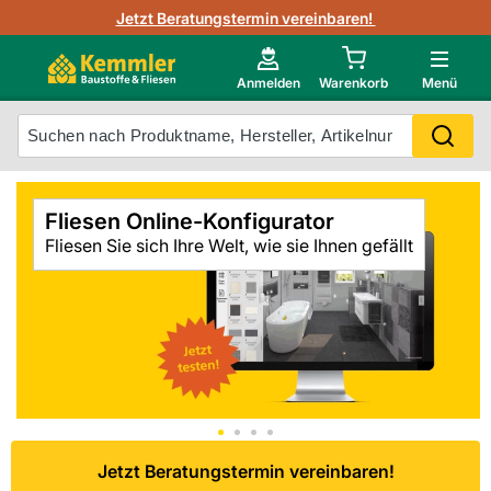
3D-Raumvisualisierung
Jetzt Beratungstermin vereinbaren!
Fliesen-Kemmler AR-App
Wedi
Kemmler-Partner
Highlight des Monats Fliesenserie Paladina
Gutjahr
Neu im Onlineshop?
Anmelden
Warenkorb
Menü
Ihr Fliesentyp
Otto
Mein Konto
Fliesen Online-Konfigurator
Meistverkaufte Produkte
Fliesen Sie sich Ihre Welt, wie sie Ihnen gefällt
Unsere Kemmler-Marke
Jetzt Beratungstermin vereinbaren!