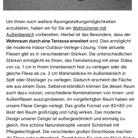
Um Ihnen noch weitere Raumgestaltungsmöglichkeiten
anzubieten, haben wir für Sie ein
Wohnzimmer mit
Außenbereich
vorbereiten. Hierbei ist das Besondere, dass der
Wohnraum durch eine Terrasse erweitert
wird. Dies ermöglicht
die moderne Indoor-Outdoor-Verlege-Lösung. Viele aktuelle
Fliesen gibt es in verschiedenen Stärken. Die unterschiedlichen
Stärken ermöglicht es Ihnen, das Feinsteinzeug mit einer Stäke
von ca. 1 cm in Ihrem Innenbereich fest zu verlegen oder die
gleiche Fliese ab ca. 2 cm Materialdicke im Außenbereich in
Split oder Stelzlager zu verlegen. Dadurch erscheint die Fläche
wie aus einem Guss. Selbstverständlich können Sie diesen Raum
auch dazu nutzen, verschiedene Kombinationen von Innen- und
Außenfliesen auszuprobieren. Im vorgefertigten Raum haben wir
unsere Fliese Cengio verlegt. Das große Format von 80x80 cm
lässt den Raum großzügig und ruhig wirken. Das moderne
Design unserer Cengio ist außergewöhnlich und einmalig zu
gleich. Ihre schöne Natursteinoptik vereint Schönheit mit
Pflegeleichtigkeit. Die verschieden großen Einschlüsse machen
die Fliese sehr authentisch. Damit holen Sie sich ein Stück Natur