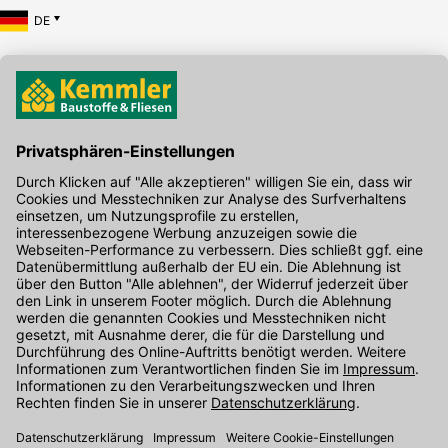
DE
Hier gibt's die kostenlose App
Kontakt
Unser Onlineshop Team ist montags bis freitags von 08:00 - 17:00
Uhr unter der Telefonnummer
07071 / 151-151
für Sie erreichbar.
Alternativ können Sie unser
Kontaktformular
nutzen.
Den Kontakt direkt in unsere Niederlassungen finden Sie
hier
.
Oder über unseren
Chat
.