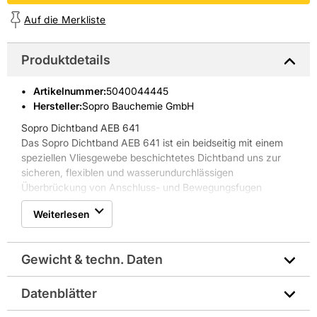
Auf die Merkliste
Produktdetails
Artikelnummer
:
5040044445
Hersteller:
Sopro Bauchemie GmbH
Sopro Dichtband AEB 641
Das Sopro Dichtband AEB 641 ist ein beidseitig mit einem
speziellen Vliesgewebe beschichtetes Dichtband uns zur
sicheren, flexiblen und wasserundurchlässigen
Überbrückung von Anschluss- und Bewegungsfugen
geeignet. Zum Anarbeiten der Abdichtung an
Weiterlesen
Balkonrandprofile und sonstige Bauteile.
Eigenschaften:
* flexibel und rissüberbrückend
Gewicht & techn. Daten
* gebrauchsfertig und reißfest
* alkali- und tensidbeständig
* alterungsbeständig und unverrottbar
Datenblätter
Gewicht pro Verkaufseinheit: 0,6 kg
* leichte und schnelle Verarbeitung