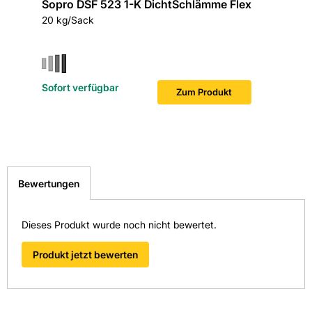
Sopro DSF 523 1-K DichtSchlämme Flex
Sopro 
20 kg/Sack
431 g/Ka
Sofort verfügbar
Sofort v
Zum Produkt
Bewertungen
Dieses Produkt wurde noch nicht bewertet.
Produkt jetzt bewerten