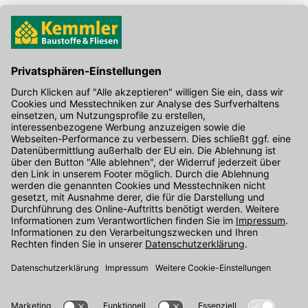
Hier gibt's die kostenlose App
Kontakt
Unser Onlineshop Team ist montags bis freitags von 08:00 - 17:00
Uhr unter der Telefonnummer
07071 / 151-151
für Sie erreichbar.
Alternativ können Sie unser
Kontaktformular
nutzen.
Den Kontakt direkt in unsere Niederlassungen finden Sie
hier
.
Oder über unseren
Chat
.
Folgen Sie uns auf
: