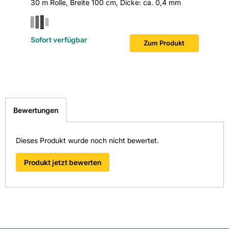
30 m Rolle, Breite 100 cm, Dicke: ca. 0,4 mm
Sofort verfügbar
Sofort v
Zum Produkt
Bewertungen
Dieses Produkt wurde noch nicht bewertet.
Produkt jetzt bewerten