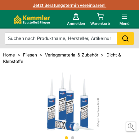
3D-Raumvisualisierung
Jetzt Beratungstermin vereinbaren!
Fliesen-Kemmler AR-App
Wedi
Kemmler-Partner
Highlight des Monats Fliesenserie Paladina
Gutjahr
Neu im Onlineshop?
Anmelden
Warenkorb
Menü
Ihr Fliesentyp
Otto
Mein Konto
Home
Fliesen
Verlegematerial & Zubehör
Dicht &
Klebstoffe
Meistverkaufte Produkte
Unsere Kemmler-Marke