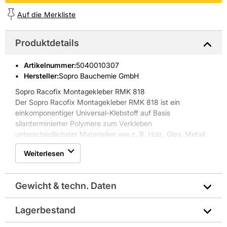
Auf die Merkliste
Produktdetails
Artikelnummer
:
5040010307
Hersteller:
Sopro Bauchemie GmbH
Sopro Racofix Montagekleber RMK 818
Der Sopro Racofix Montagekleber RMK 818 ist ein
einkomponentiger Universal-Klebstoff auf Basis
silanterminierter Polymere zum Verkleben
unterschiedlichster Materialien wie z. B. Holz, Glas, Metall,
Kunststoff, keramische Produkte sowie zum Kleben von
Weiterlesen
Dämmmaterialien, Sockelleisten und Metallschienen. Er
besitzt eine sehr gute Witterungs- und
Alterungsbeständigkeit.
Gewicht & techn. Daten
Eigenschaften Sopro Racofix Montagekleber RMK 818:
* für den Innen- und Außenbereich auf Wänden und Böden
* wasserbeständig/wasserdicht
Lagerbestand
Gewicht pro Verkaufseinheit: 0,4 kg
* Verklebung unterschiedlichster Materialien