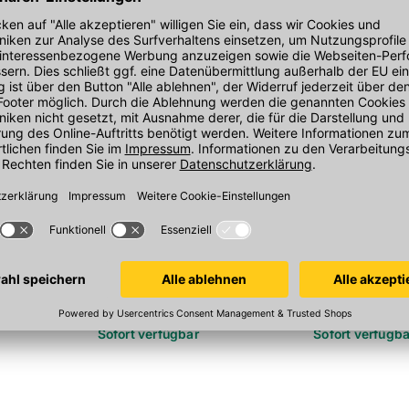
tSchlämme
Sopro Grundierung GD 749
Sopro Flächen
5 kg/Gebinde, lösungsmittelfrei
FDF 525
5 kg/Eimer, gra
In 5 Varianten
In 3 Varianten
Sofort verfügbar
Sofort verfügba