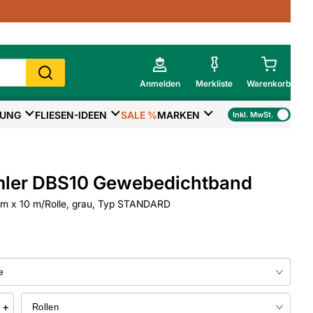
Anmelden
Merkliste
Warenkorb
TUNG
FLIESEN-IDEEN
SALE %
MARKEN
Inkl. MwSt.
Mein Warenkorb
Gesamtsumme
€
inkl. MwSt.
ler DBS10 Gewebedichtband
Zur Kasse
m x 10 m/Rolle, grau, Typ STANDARD
>
Zum Warenkorb
+