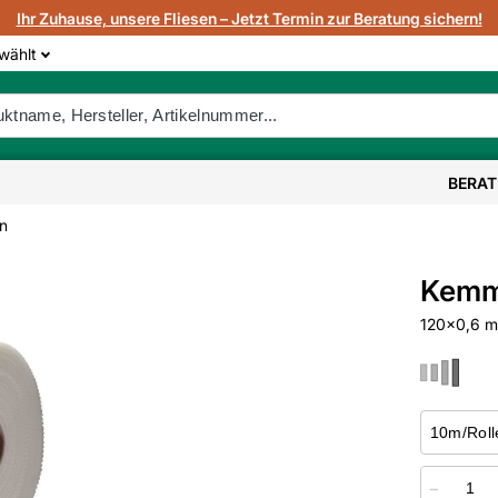
Ihr Zuhause, unsere Fliesen – Jetzt Termin zur Beratung sichern!
wählt
BERA
n
Kemm
120x0,6 m
−