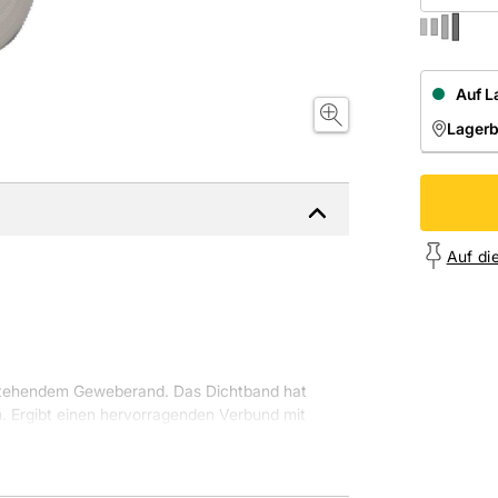
Auf L
Lager
NIEDE
Onl
Auf di
rstehendem Geweberand. Das Dichtband hat
ch. Ergibt einen hervorragenden Verbund mit
e Polymerdispersionen und mineralische
gen.