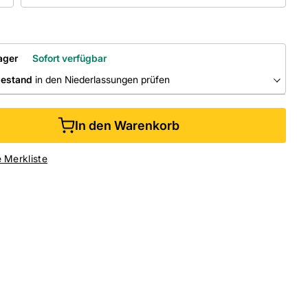
ager
Sofort verfügbar
bestand
in den Niederlassungen prüfen
RLASSUNGEN
In den Warenkorb
ine kaufen &
kostenlos
in der Niederlassung abholen
e Merkliste