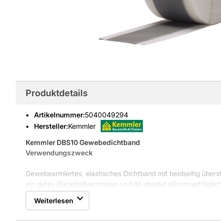
Produktdetails
Artikelnummer
:
5040049294
Hersteller:
Kemmler
Kemmler DBS10 Gewebedichtband
Verwendungszweck
Gewebearmiertes, elastisches Dichtband mit beidseitig übe
ein gutes Rückstellvermögen und ist absolut siliconverträgli
allen unter Fliesen eingesetzten Abdichtungsmaterialien, wi
Weiterlesen
flexible Dichtungsschlämmen sowie Reaktionsharzabdichtun