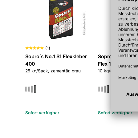
(
1
)
Sopro´s No.1 S1 Flexkleber
Sopro DSF Dich
400
Flex 1-K
25 kg/Sack, zementär, grau
10 kg/Sack
Sofort verfügbar
Sofort verfügbar