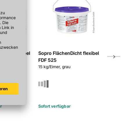
Dicht flexibel
Sopro FlächenDicht flexibel
Sopro Fläc
FDF 525
FDF 525
u
15 kg/Eimer, grau
3 kg/Eimer, 
In 3 Variant
r
Sofort verfügbar
Sofort verf