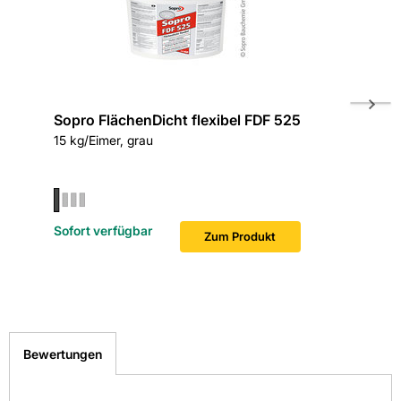
Ort. Finden Sie hier Ihre nächste Kemmler
Fliesenausstellung.
> Zu unseren Niederlassungen
Sopro FlächenDicht flexibel FDF 525
Sopro F
15 kg/Eimer, grau
20 kg/Ei
Sofort v
Sofort verfügbar
Zum Produkt
Bewertungen