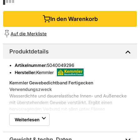
In den Warenkorb
Auf die Merkliste
Produktdetails
Artikelnummer
:
5040049296
Hersteller:
Kemmler
Kemmler Gewebedichtband Fertigecken
Verwendungszweck
Wasserdichte und dauerelastische Innen- und Außenecke
mit überstehendem Gewebe verstärkt. Ergibt einen
hervorragenden Verbund mit allen unter Fliesen
eingesetzten Abdichtungsmaterialien, wie
Weiterlesen
Polymerdispersionen und mineralische flexible
Dichtungsschlämmen sowie Reaktionsharzabdichtungen.
Für alle Feuchtigkeitsbeanspruchungsklassen nach abP und
Gewicht & techn. Daten