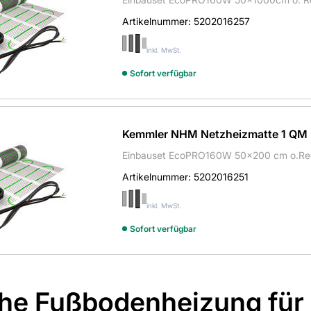
Artikelnummer:
5202016257
inkl. MwSt.
Sofort verfügbar
Kemmler NHM Netzheizmatte 1 QM
Einbauset EcoPRO160W 50x200 cm o.Re
Artikelnummer:
5202016251
inkl. MwSt.
Sofort verfügbar
che Fußbodenheizung für 