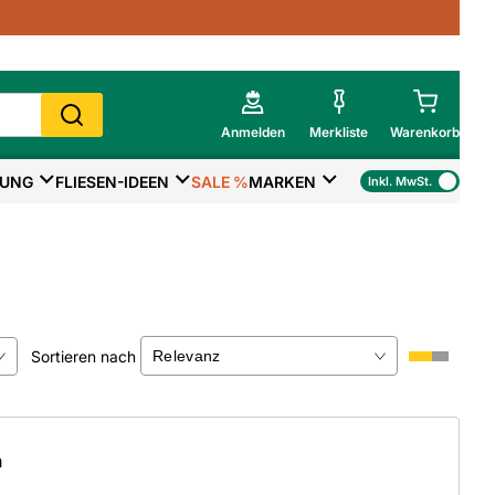
Anmelden
Merkliste
Warenkorb
TUNG
FLIESEN-IDEEN
SALE %
MARKEN
Inkl. MwSt.
Mein Warenkorb
Gesamtsumme
€
inkl. MwSt.
Zur Kasse
Sortieren nach
>
Zum Warenkorb
×
m