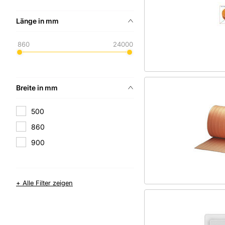
Länge in mm
860
24000
Breite in mm
500
860
900
+ Alle Filter zeigen