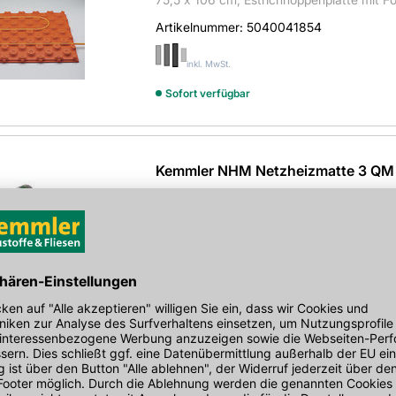
Artikelnummer:
5040041854
inkl. MwSt.
Sofort verfügbar
Kemmler NHM Netzheizmatte 3 QM
Einbauset EcoPRO160W 50x600 cm o. Re
Artikelnummer:
5202016255
inkl. MwSt.
Sofort verfügbar
SCHLÜTER Ditra-Heat-E-S2 DH S2
Komplett Set für 8,0 qm, mit Touchsceen