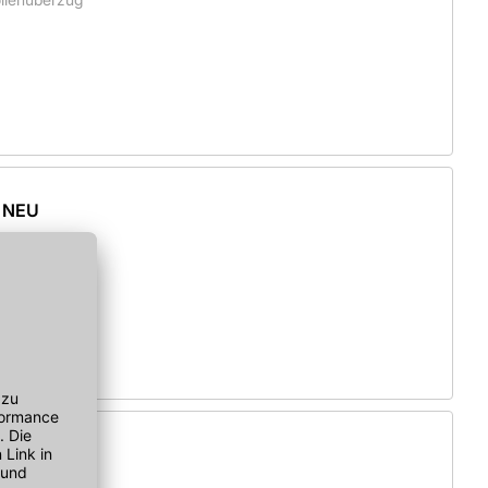
 NEU
gler