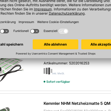
Artikelnummer:
5040048333
inkl. MwSt.
Sofort verfügbar
Kemmler NHM Netzheizmatte 2 QM
Einbauset EcoPRO160W 50x400 cm o. Re
Artikelnummer:
5202016253
inkl. MwSt.
Sofort verfügbar
Kemmler NHM Netzheizmatte 5 QM
Einbauset EcoPRO160W 50x1000cm o. Re