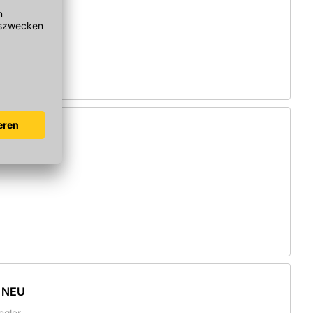
 NEU
gler
 NEU
gler