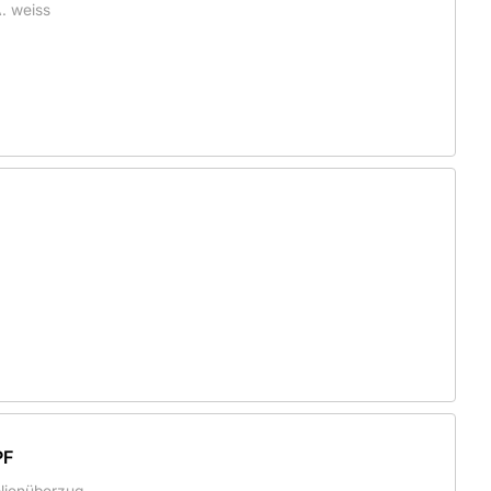
. weiss
PF
olienüberzug