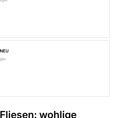
 NEU
gler
Fliesen: wohlige