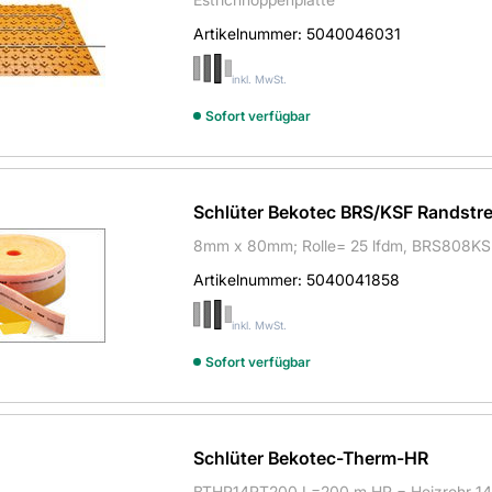
Artikelnummer:
5040046031
inkl. MwSt.
Sofort verfügbar
Schlüter Bekotec BRS/KSF Randstre
8mm x 80mm; Rolle= 25 lfdm, BRS808KS
Artikelnummer:
5040041858
inkl. MwSt.
Sofort verfügbar
Schlüter Bekotec-Therm-HR
BTHR14RT200 L=200 m HR = Heizrohr 