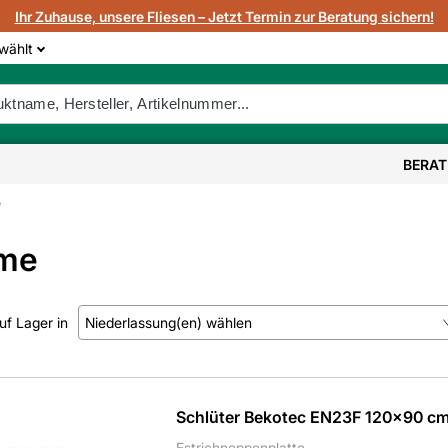
Ihr Zuhause, unsere Fliesen – Jetzt Termin zur Beratung sichern!
wählt
BERA
e
eme
uf Lager in
Niederlassung(en) wählen
Kein Treffer gefunden.
Schlüter Bekotec EN23F 120x90 c
Estrichnoppenplatte