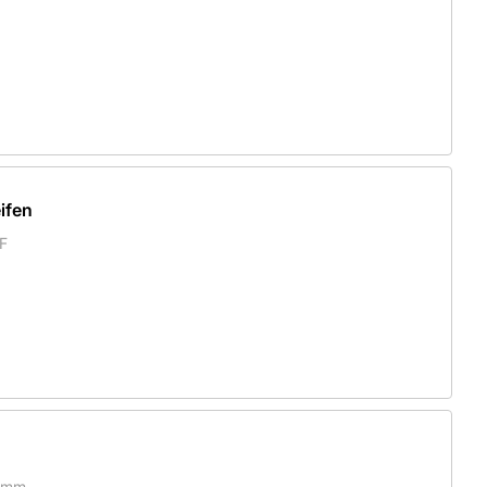
ifen
F
14mm