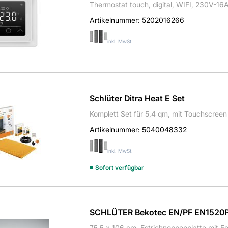
Thermostat touch, digital, WIFI, 230V-16A
Artikelnummer:
5202016266
inkl. MwSt.
Schlüter Ditra Heat E Set
Komplett Set für 5,4 qm, mit Touchscreen
Artikelnummer:
5040048332
inkl. MwSt.
Sofort verfügbar
SCHLÜTER Bekotec EN/PF EN1520
75,5 x 106 cm, Estrichnoppenplatte mit F