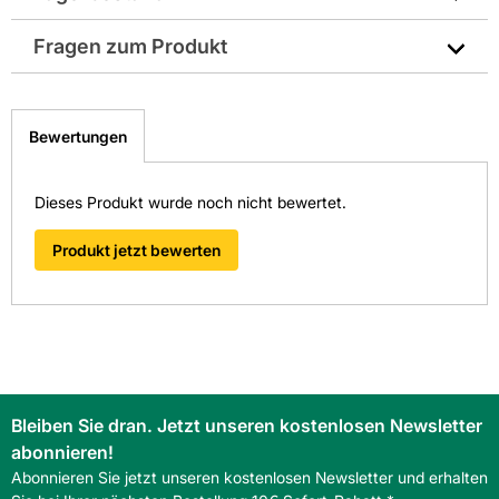
Hersteller-Art.-Nr.: DHS1
* 2 Anklemmdosen
* 1 Leerrohr (3m)
Fragen zum Produkt
EAN: 4011832142833
Sie haben Fragen zu diesem Produkt? Nutzen Sie den
folgenden Link um direkt zum Kontaktformular
Bewertungen
weitergeleitet zu werden. Wir werden Ihre Anfrage
schnellstmöglich bearbeiten.
> Fragen zum Produkt
Dieses Produkt wurde noch nicht bewertet.
Produkt jetzt bewerten
Bleiben Sie dran. Jetzt unseren kostenlosen Newsletter
abonnieren!
Abonnieren Sie jetzt unseren kostenlosen Newsletter und erhalten