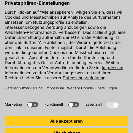
Kontakt
Unser Onlineshop Team ist montags bis freitags von 08:00 - 17:00
Uhr unter der Telefonnummer
07071 / 151-151
für Sie erreichbar.
Alternativ können Sie unser
Kontaktformular
nutzen.
Den Kontakt direkt in unsere Niederlassungen finden Sie
hier
.
Oder über unseren
Chat
.
Folgen Sie uns auf
: