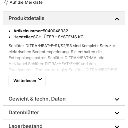
Auf die Merkliste
Produktdetails
Artikelnummer
:
5040048332
Hersteller:
SCHLÜTER - SYSTEMS KG
Schlüter-DITRA-HEAT-E-S1/S2/S3 sind Komplett-Sets zur
elektrischen Bodentemperierung. Sie enthalten die
Entkopplungsmatten Schlüter-DITRA-HEAT-MA, die
Heizkabel Schlüter-DITRA-HEAT-E-HK und den
Touchscreen- Temperaturregler Schlüter-DITRA-HEAT-E-R.
Bei Bedarf kann die entkoppelte Fläche durch zusätzliche
Weiterlesen
Entkopplungsmatten Schlüter-DITRA-HEAT erweitert
werden.
Eigenschaften Schlüter-DITRA-HEAT-E-S1:
Gewicht & techn. Daten
* entkoppelte Fläche: 5,4 m²; beheizte Fläche: 3,8
m²(136W)
* 7 St. Schlüter-DITRA-HEAT-MA Entkopplungsmatten
Datenblätter
Verwendung Boden: Ja
* Heizkabel Schlüter-DITRA-HEAT-E-HK
* Schlüter-DITRA-HEAT-E-R Touchscreen-Temperaturregler
Technisches Merkblatt
Lagerbestand