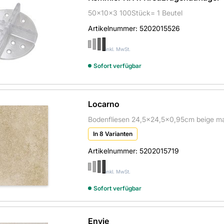
50x10x3 100Stück= 1 Beutel
Artikelnummer:
5202015526
inkl. MwSt.
Sofort verfügbar
Locarno
Bodenfliesen 24,5x24,5x0,95cm beige mat
In 8 Varianten
Artikelnummer:
5202015719
inkl. MwSt.
Sofort verfügbar
Envie