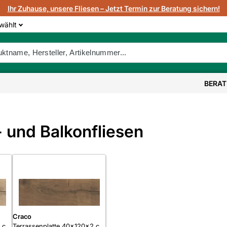
Ihr Zuhause, unsere Fliesen – Jetzt Termin zur Beratung sichern!
wählt
BERA
 und Balkonfliesen
Craco
2 cm
Terrassenplatte 40x120x2 cm