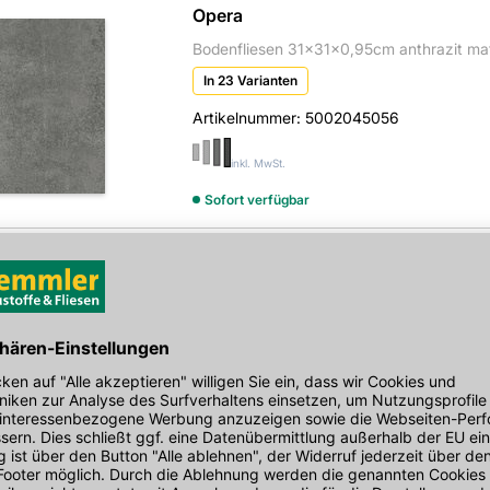
Opera
Bodenfliesen 31x31x0,95cm anthrazit mat
In 23 Varianten
Artikelnummer:
5002045056
inkl. MwSt.
Sofort verfügbar
Onore
Bodenfliesen 29,7x59,7x0,8cm braun matt
In 15 Varianten
Artikelnummer:
5002045049
inkl. MwSt.
Sofort verfügbar