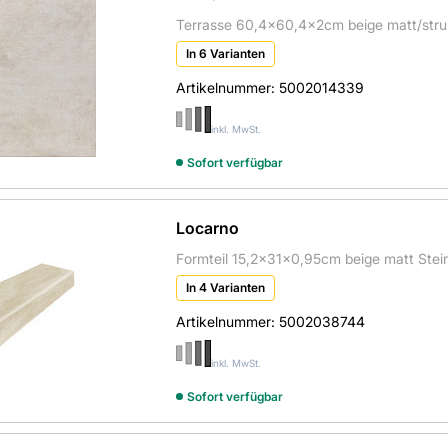
Terrasse 60,4x60,4x2cm beige matt/struktu
In 6 Varianten
Artikelnummer:
5002014339
inkl. MwSt.
Sofort verfügbar
Locarno
Formteil 15,2x31x0,95cm beige matt Stein
In 4 Varianten
Artikelnummer:
5002038744
inkl. MwSt.
Sofort verfügbar