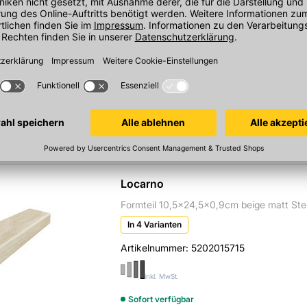
Greccio
Terrassenplatte 60x60x2 cm schwarz matt F
In 3 Varianten
Artikelnummer:
5202014988
inkl. MwSt.
Sofort verfügbar
Locarno
Formteil 10,5x24,5x0,9cm beige matt Stei
In 4 Varianten
Artikelnummer:
5202015715
inkl. MwSt.
Sofort verfügbar