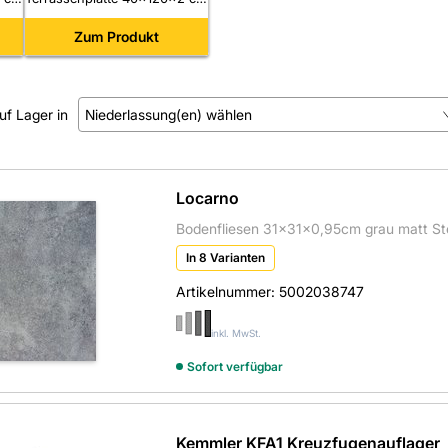
rt
braun Feinsteinzeug glasiert
rektifiziert R11/B
Zum Produkt
uf Lager in
Niederlassung(en) wählen
Kein Treffer gefunden.
Locarno
Bodenfliesen 31x31x0,95cm grau matt Ste
In 8 Varianten
Artikelnummer:
5002038747
inkl. MwSt.
Sofort verfügbar
Kemmler KFA1 Kreuzfugenauflager