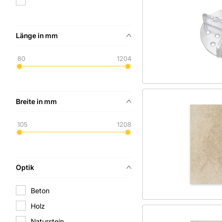
Länge in mm
80
1204
Breite in mm
105
1208
Optik
Beton
Holz
Naturstein