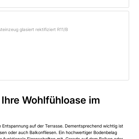
inzeug glasiert rektifiziert R11/B
r Ihre Wohlfühloase im
e Entspannung auf der Terrasse. Dementsprechend wichtig ist
liesen oder auch Balkonfliesen. Ein hochwertiger Bodenbelag
aus funktionale Eigenschaften mit. Gerade auf dem Balkon oder