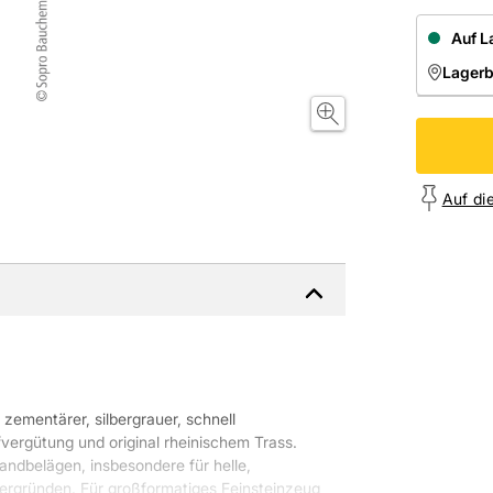
Auf L
Lager
NIEDE
Onl
Auf di
, zementärer, silbergrauer, schnell
fvergütung und original rheinischem Trass.
dbelägen, insbesondere für helle,
tergründen. Für großformatiges Feinsteinzeug