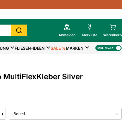
Anmelden
Merkliste
Warenkorb
TUNG
FLIESEN-IDEEN
SALE %
MARKEN
Inkl. MwSt.
Mein Warenkorb
Gesamtsumme
€
inkl. MwSt.
 MultiFlexKleber Silver
Zur Kasse
>
Zum Warenkorb
+