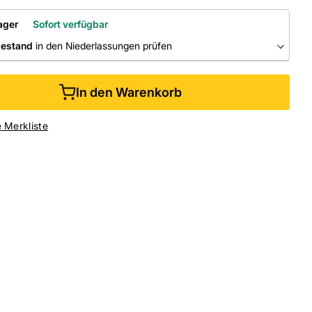
ager
Sofort verfügbar
bestand
in den Niederlassungen prüfen
RLASSUNGEN
In den Warenkorb
ine kaufen &
kostenlos
in der Niederlassung abholen
e Merkliste