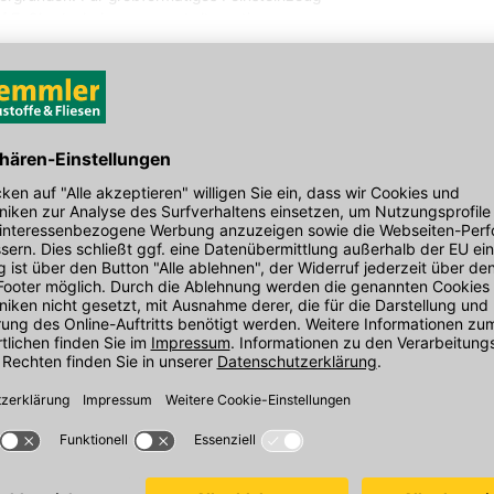
uf Fußbodenheizungen und alternativen
dfeste Verarbeitungskonsistenz. Mit der
durch schnelle Erhärtung.
Hersteller-Art.-Nr.: 7760005
rten
niversell einsetzbar: Dünnbett-, Fließbett-
den Link um direkt zum Kontaktformular
möglich bearbeiten.