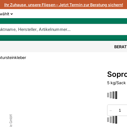
Ihr Zuhause, unsere Fliesen – Jetzt Termin zur Beratung sichern!
wählt
BERA
atursteinkleber
Sopro
5 kg/Sack
−