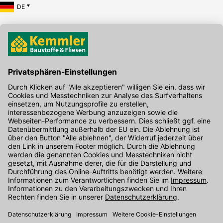
DE
Hier gibt's die kostenlose App
Kontakt
Unser Onlineshop Team ist montags bis freitags von 08:00 - 17:00
Uhr unter der Telefonnummer
07071 / 151-151
für Sie erreichbar.
Alternativ können Sie unser
Kontaktformular
nutzen.
Den Kontakt direkt in unsere Niederlassungen finden Sie
hier
.
Oder über unseren
Chat
.
Folgen Sie uns auf
: