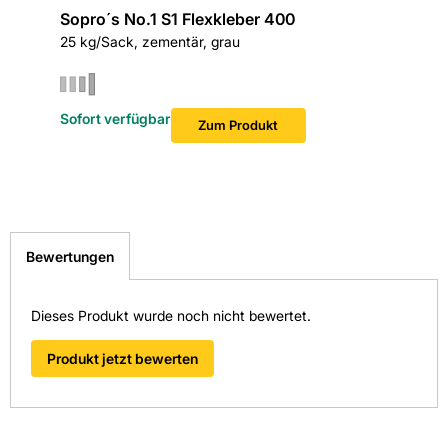
Sopro´s No.1 S1 Flexkleber 400
Sopro S
25 kg/Sack, zementär, grau
5 kg/Beut
Sofort v
Sofort verfügbar
Zum Produkt
Bewertungen
Dieses Produkt wurde noch nicht bewertet.
Produkt jetzt bewerten