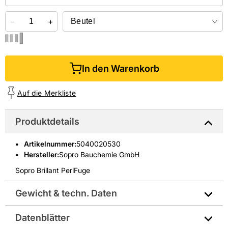
−
+
In den Warenkorb
Auf die Merkliste
Produktdetails
Artikelnummer
:
5040020530
Hersteller:
Sopro Bauchemie GmbH
Sopro Brillant PerlFuge
Gewicht & techn. Daten
Datenblätter
Gewicht pro Verkaufseinheit: 5,0 kg