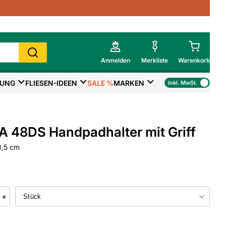
Anmelden
Merkliste
Warenkorb
TUNG
FLIESEN-IDEEN
SALE %
MARKEN
Inkl. MwSt.
Mein Warenkorb
Gesamtsumme
€
inkl. MwSt.
 48DS Handpadhalter mit Griff
Zur Kasse
3,5 cm
>
Zum Warenkorb
+