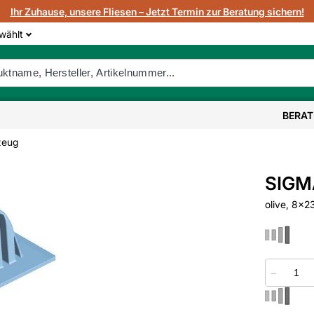
Ihr Zuhause, unsere Fliesen – Jetzt Termin zur Beratung sichern!
wählt
BERA
zeug
SIGMA
olive, 8x2
−