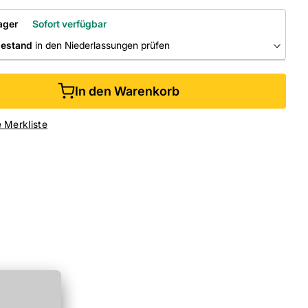
ager
Sofort verfügbar
bestand
in den Niederlassungen prüfen
RLASSUNGEN
In den Warenkorb
ine kaufen &
kostenlos
in der Niederlassung abholen
e Merkliste