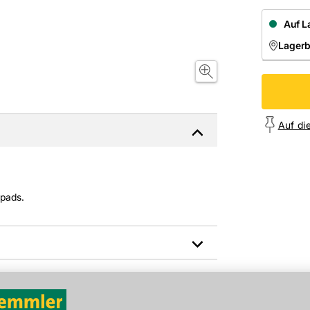
Auf L
Lager
NIEDE
Onl
Auf di
dpads.
Hersteller-Art.-Nr.: 48DS