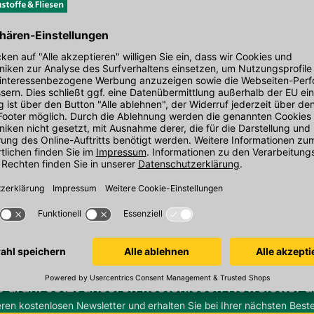
den Link um direkt zum Kontaktformular
möglich bearbeiten.
gen für Sie ausgestellt:
Ort. Finden Sie hier Ihre nächste Kemmler
e dran. Jetzt unseren kostenlosen Newsletter 
eren kostenlosen Newsletter und erhalten Sie bei Ihrer nächsten Beste