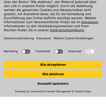
Unser Onlineshop Team ist montags bis freitags von 08:00 - 17:00
Uhr unter der Telefonnummer
07071 / 151-151
für Sie erreichbar.
Alternativ können Sie unser
Kontaktformular
nutzen.
Den Kontakt direkt in unsere Niederlassungen finden Sie
hier
.
Oder über unseren
Chat
.
Folgen Sie uns auf
:
© 2026 Kemmler Baustoffe GmbH