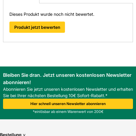
Fliesen-Kemmler Donaueschingen
Dieses Produkt wurde noch nicht bewertet.
Fliesen-Kemmler Horb
Fliesen-Kemmler Oberndorf
Produkt jetzt bewerten
Überzeugen Sie sich von unseren Qualitätsfliesen direkt vor
Ort. Finden Sie hier Ihre nächste Kemmler
Fliesenausstellung.
> Zu unseren Niederlassungen
Bleiben Sie dran. Jetzt unseren kostenlosen Newsletter
abonnieren!
Abonnieren Sie jetzt unseren kostenlosen Newsletter und erhalten
Sie bei Ihrer nächsten Bestellung 10€ Sofort-Rabatt.*
Hier schnell unseren Newsletter abonnieren
*einlösbar ab einem Warenwert von 200€
Bestellung
v