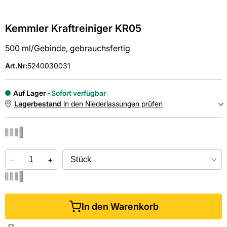
Kemmler Kraftreiniger KR05
500 ml/Gebinde, gebrauchsfertig
Art.Nr
:
5240030031
Auf Lager
Sofort verfügbar
Lagerbestand
in den Niederlassungen prüfen
NIEDERLASSUNGEN
−
Online kaufen &
+
kostenlos
in der Niederlassung abholen
In den Warenkorb