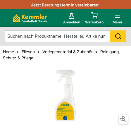
3D-Raumvisualisierung
Jetzt Beratungstermin vereinbaren!
Fliesen-Kemmler AR-App
Wedi
Kemmler-Partner
Highlight des Monats Fliesenserie Paladina
Gutjahr
Neu im Onlineshop?
Anmelden
Warenkorb
Menü
Ihr Fliesentyp
Otto
Mein Konto
Home
Fliesen
Verlegematerial & Zubehör
Reinigung,
Schutz & Pflege
Meistverkaufte Produkte
Unsere Kemmler-Marke