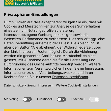
Hier gibt's die kostenlose App
Kontakt
Unser Onlineshop Team ist montags bis freitags von 08:00 - 17:00
Uhr unter der Telefonnummer
07071 / 151-151
für Sie erreichbar.
Alternativ können Sie unser
Kontaktformular
nutzen.
Den Kontakt direkt in unsere Niederlassungen finden Sie
hier
.
Oder über unseren
Chat
.
Folgen Sie uns auf
: