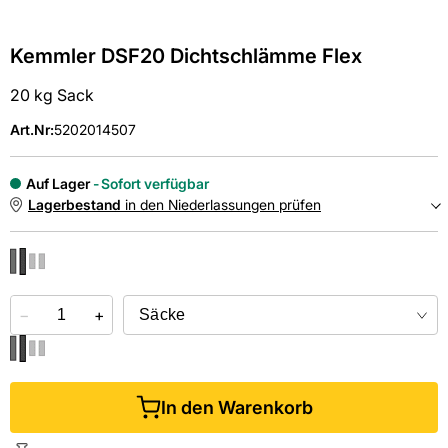
Kemmler DSF20 Dichtschlämme Flex
20 kg Sack
Art.Nr
:
5202014507
Auf Lager
Sofort verfügbar
Lagerbestand
in den Niederlassungen prüfen
NIEDERLASSUNGEN
−
Online kaufen &
+
kostenlos
in der Niederlassung abholen
In den Warenkorb