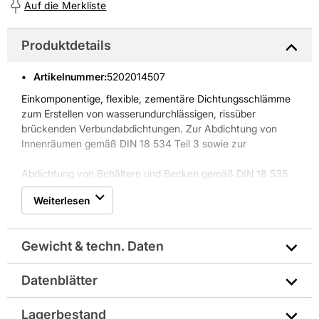
Auf die Merkliste
Produktdetails
Artikelnummer
:
5202014507
Einkomponentige, flexible, zementäre Dichtungsschlämme
zum Erstellen von wasserundurchlässigen, rissüber­
brückenden Verbundabdichtungen. Zur Abdichtung von
Innenräumen gemäß DIN 18 534 Teil 3 sowie zur
Abdichtung von Behältern und Becken gemäß DIN 18 535
Teil 3 (entspricht Bauregelliste und ZDB Merkblatt).
Weiterlesen
Eigenschaften:
• Besonders schnelle Trocknungszeit
Gewicht & techn. Daten
• Für Feucht­ und Nassräume
• Für Behälter und Becken
• Dampfdiffusionsfähig
Datenblätter
EAN: 4055463014213
• Roll­, spachtel­, streich­ und spritzfähig
• Mit allgemeinen bauaufsichtlichen Prüfzeugnissen
Technisches Merkblatt
Lagerbestand