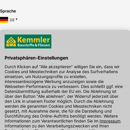
Sprache
DE
Hier gibt's die kostenlose App
Kontakt
Unser Onlineshop Team ist montags bis freitags von 08:00 - 17:00
Uhr unter der Telefonnummer
07071 / 151-151
für Sie erreichbar.
Alternativ können Sie unser
Kontaktformular
nutzen.
Den Kontakt direkt in unsere Niederlassungen finden Sie
hier
.