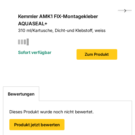
AQUASEAL+ AMK1 oder Sopro TurboDichtSchlämme 2-K
auszuführen. Geeignet für die Beanspruchungsklassen A
und C gem. Bauregelliste A (abP) sowie A0 gem. ZDB-
Kemmler AMK1 FIX-Montagekleber
Kemmle
Merkblatt
AQUASEAL+
AQUAS
310 ml/Kartusche, Dicht-und Klebstoff, weiss
1000 mm 
Sofort verfügbar
Sofort v
Zum Produkt
Bewertungen
Dieses Produkt wurde noch nicht bewertet.
Produkt jetzt bewerten