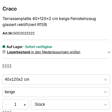
Craco
Terrassenplatte 40x120x2 cm beige Feinsteinzeug
glasiert rektifiziert R11/B
Art.Nr
:
5002022322
Auf Lager
Sofort verfügbar
Lagerbestand
in den Niederlassungen prüfen
NIEDERLASSUNGEN
Online kaufen &
kostenlos
in der Niederlassung abholen
−
+