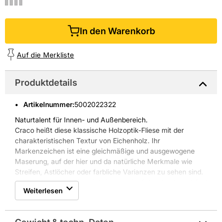
In den Warenkorb
Auf die Merkliste
Produktdetails
Artikelnummer
:
5002022322
Naturtalent für Innen- und Außenbereich.
Craco heißt diese klassische Holzoptik-Fliese mit der
charakteristischen Textur von Eichenholz. Ihr
Markenzeichen ist eine gleichmäßige und ausgewogene
Maserung, auf der hier und da natürliche Merkmale wie
Streifen, Astlöcher oder farbliche Varianzen zu sehen sind.
Sie verleihen dem Material ein ursprüngliches Look-and-feel
Weiterlesen
und unaufdringliche Authentizität. Durch das gestreckte
Format sieht die Fliese wie ein Dielenboden aus, der im
ganzen Haus für wohnliche Atmosphäre sorgt. Gleichzeitig