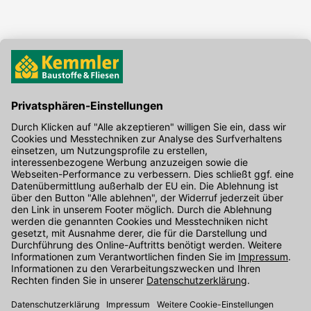
Hier gibt's die kostenlose App
Kontakt
Unser Onlineshop Team ist montags bis freitags von 08:00 - 17:00
Uhr unter der Telefonnummer
07071 / 151-151
für Sie erreichbar.
Alternativ können Sie unser
Kontaktformular
nutzen.
Den Kontakt direkt in unsere Niederlassungen finden Sie
hier
.
Oder über unseren
Chat
.
Folgen Sie uns auf
: