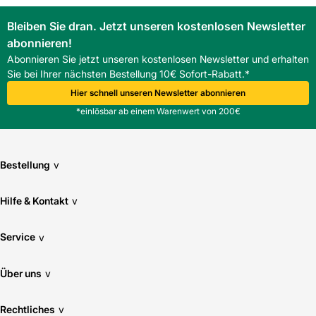
Bleiben Sie dran. Jetzt unseren kostenlosen Newsletter
Pflegeintensität: normal
abonnieren!
Abonnieren Sie jetzt unseren kostenlosen Newsletter und erhalten
Rektifizierung: Ja
Sie bei Ihrer nächsten Bestellung 10€ Sofort-Rabatt.*
Hier schnell unseren Newsletter abonnieren
Stärke: 20
*einlösbar ab einem Warenwert von 200€
Verwendung Boden: Ja
Bestellung
v
Verwendung Wand: Nein
Hilfe & Kontakt
v
Service
v
Über uns
v
Rechtliches
v