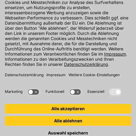
Kontakt
Unser Onlineshop Team ist montags bis freitags von 08:00 - 17:00
Uhr unter der Telefonnummer
07071 / 151-151
für Sie erreichbar.
Alternativ können Sie unser
Kontaktformular
nutzen.
Den Kontakt direkt in unsere Niederlassungen finden Sie
hier
.
Oder über unseren
Chat
.
Folgen Sie uns auf
: