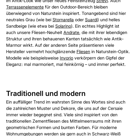
im Antik-Look wie unser neues Feinsteinzeug
Strevi
. Auch
Terrassenelemente
für den Outdoor-Bereich bleiben
überwiegend von Naturstein inspiriert. Tonangebend sind hier
neutrales Grau (wie bei
Stornarella
oder
Suardi
) und helles
Sandbeige (wie etwa bei
Solarino
). Ein echtes Highlight ist
auch unsere Fliesen-Neuheit
Andrate
, die mit ihrer lebendigen
Struktur und ihren behauenen Kanten tatsächlich wie Antik-
Marmor wirkt. Auf der anderen Seite präsentieren viele
Hersteller vermehrt hochglänzende
Fliesen
in Naturstein-Optik.
Modelle wie beispielsweise
Invorio
verkörpern den Gipfel der
Eleganz: mal marmoriert, mal feinkörnig – und immer perfekt.
Traditionell und modern
Ein auffälliger Trend im wahrsten Sinne des Wortes sind auch
die zahlreichen Muster und Dekore, die uns auf der Cersaie
immer wieder begegnet sind. Viele sind inspiriert von den
traditionellen Zementfliesen des Mittelmeerraums mit ihren
geometrischen Formen und bunten Farben. Für moderne
Wohnumgebungen werden sie gern auch in Schwarz-Weiß