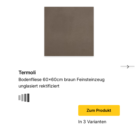
Termoli
Termoli
Bodenfliese 60x60cm braun Feinsteinzeug
Bodenfl
unglasiert rektifiziert
unglasier
Sofort v
Zum Produkt
In 3 Varianten