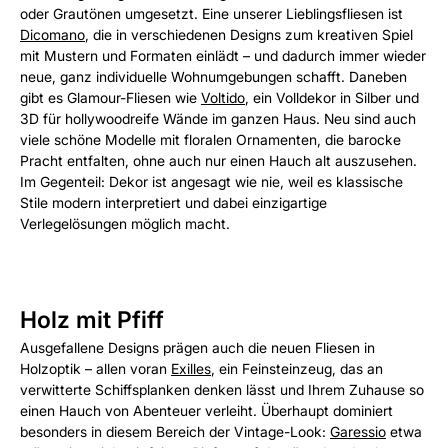
oder Grautönen umgesetzt. Eine unserer Lieblingsfliesen ist
Dicomano
, die in verschiedenen Designs zum kreativen Spiel
mit Mustern und Formaten einlädt – und dadurch immer wieder
neue, ganz individuelle Wohnumgebungen schafft. Daneben
gibt es Glamour-Fliesen wie
Voltido
, ein Volldekor in Silber und
3D für hollywoodreife Wände im ganzen Haus. Neu sind auch
viele schöne Modelle mit floralen Ornamenten, die barocke
Pracht entfalten, ohne auch nur einen Hauch alt auszusehen.
Im Gegenteil: Dekor ist angesagt wie nie, weil es klassische
Stile modern interpretiert und dabei einzigartige
Verlegelösungen möglich macht.
Holz mit Pfiff
Ausgefallene Designs prägen auch die neuen Fliesen in
Holzoptik – allen voran
Exilles
, ein Feinsteinzeug, das an
verwitterte Schiffsplanken denken lässt und Ihrem Zuhause so
einen Hauch von Abenteuer verleiht. Überhaupt dominiert
besonders in diesem Bereich der Vintage-Look:
Garessio
etwa