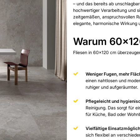
– und das bereits ab unschlagba
hochwertiger Verarbeitung und si
zeitgemäßen, anspruchsvollen Ra
elegante, harmonische Wirkung u
Warum 60x120
Fliesen in 60x120 cm überzeugen 
Weniger Fugen, mehr Fläc
einen nahtlosen und moder
ruhiger und aufgeräumter.
Pflegeleicht und hygienis
Reinigung. Das sorgt für e
für Küche, Bad oder Wohn
Vielfältige Einsatzmöglich
sich flexibel an verschie