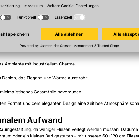
und Designs
igns, die den individuellen Stil jedes Raumes unterstreichen. Wählen 
hes Ambiente mit industriellem Charme.
s Design, das Eleganz und Wärme ausstrahlt.
nd minimalistisches Gesamtbild bevorzugen.
roßen Format und dem eleganten Design eine zeitlose Atmosphäre schaf
inimalem Aufwand
 Raumgestaltung, da weniger Fliesen verlegt werden müssen. Dadurch 
hnraum oder ein kleines Bad gestalten – mit unseren 60x120 cm Flies