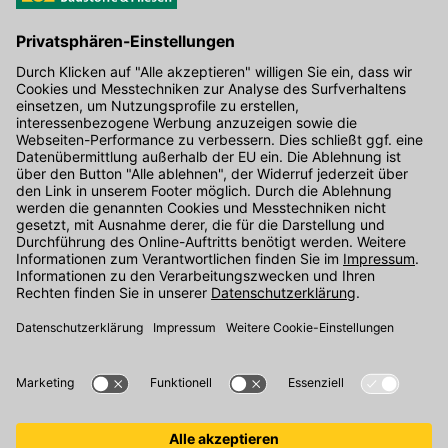
Kontakt
Unser Onlineshop Team ist montags bis freitags von 08:00 - 17:00
Uhr unter der Telefonnummer
07071 / 151-151
für Sie erreichbar.
Alternativ können Sie unser
Kontaktformular
nutzen.
Den Kontakt direkt in unsere Niederlassungen finden Sie
hier
.
Oder über unseren
Chat
.
Folgen Sie uns auf
: