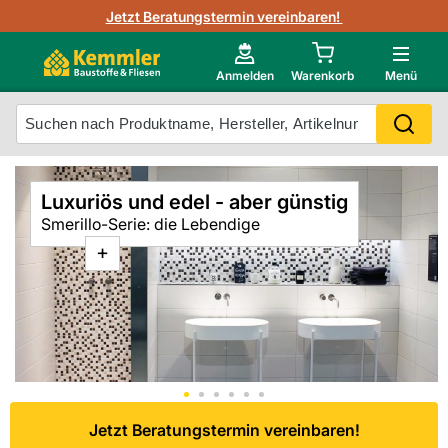
3D-Raumvisualisierung
Jetzt Beratungstermin vereinbaren!
Fliesen-Kemmler AR-App
Wedi
Kemmler-Partner
Highlight des Monats Fliesenserie Paladina
Gutjahr
Neu im Onlineshop?
Anmelden
Warenkorb
Menü
Ihr Fliesentyp
Otto
Mein Konto
Luxuriös und edel - aber günstig
Meistverkaufte Produkte
Smerillo-Serie: die Lebendige
Unsere Kemmler-Marke
+
Jetzt Beratungstermin vereinbaren!