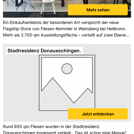
Mehr sehen
Ein Einkaufserlebnis der besonderen Art verspricht der neue
Flagship-Store von Fliesen-Kemmler in Weinsberg bei Heilbronn.
Mehr als 2.700 qm Ausstellungsfläche – verteilt auf zwei Ebenen
– bilden den Rahmen für eine rundum neu konzipierte
Fliesenausstellung, die Maßstäbe setzt in Gestaltung und Flair.
Stadtresidenz Donaueschingen.
Jetzt entdecken
Rund 900 qm Fliesen wurden in der Stadtresidenz
Donaueschingen insgesamt verlegt. „Das ist schon eine Menge“,