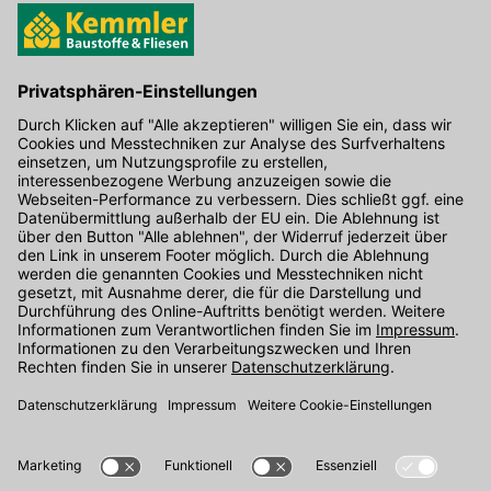
Hier gibt's die kostenlose App
Kontakt
Unser Onlineshop Team ist montags bis freitags von 08:00 - 17:00
Uhr unter der Telefonnummer
07071 / 151-151
für Sie erreichbar.
Alternativ können Sie unser
Kontaktformular
nutzen.
Den Kontakt direkt in unsere Niederlassungen finden Sie
hier
.
Oder über unseren
Chat
.
Folgen Sie uns auf
: