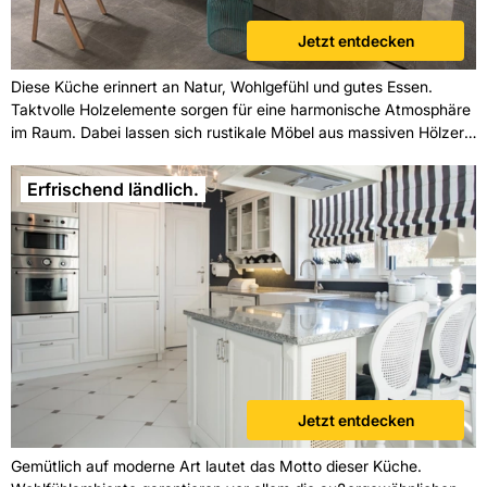
Jetzt entdecken
Diese Küche erinnert an Natur, Wohlgefühl und gutes Essen.
Taktvolle Holzelemente sorgen für eine harmonische Atmosphäre
im Raum. Dabei lassen sich rustikale Möbel aus massiven Hölzern
mit modernen Betonoptik-Elementen wunderbar kombinieren. Und
der Eyecatcher schlechthin ist dazu noch die mit Fliesen
Erfrischend ländlich.
verkleidete Küchenzeile. Diese originelle Mischung macht Ihre
Küche absolut einmalig.
Jetzt entdecken
Gemütlich auf moderne Art lautet das Motto dieser Küche.