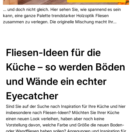
… und doch nicht gleich. Hier sehen Sie, wie spannend es sein
kann, eine ganze Palette trendstarker Holzoptik Fliesen
zusammen zu verlegen. Die originelle Mischung macht Ihr
Zuhause absolut einmalig und individuell. Während die Wand sich
auf einen klassischen Braunton konzentriert, besticht die
Kücheninsel durch ihre Vielfalt an Farben und Strukturen. Wie
echtes Holz, nur pflegeleicht und lässig, kombiniert mit einer
Fliesen-Ideen für die
Bodenfliese in Beton-Optik.
Küche – so werden Böden
und Wände ein echter
Eyecatcher
Sind Sie auf der Suche nach Inspiration für Ihre Küche und hier
insbesondere nach Fliesen-Ideen? Möchten Sie Ihrer Küche
einen neuen Look verleihen, haben aber noch keine
Vorstellung davon, welche Farbe und Größe die neuen Boden-
oder Wandfliesen haben sollen? Anregungen und Inspiration für