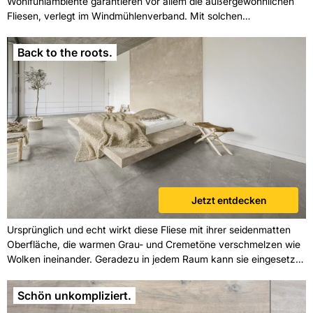
Wohlfühlambiente garantieren vor allem die außergewöhnlichen
Fliesen, verlegt im Windmühlenverband. Mit solchen
Fliesendekorationen kann man einen hochmodernen, aber auch
zeitlosen oder klassischen Bodenbelag gestalten; die
Back to the roots.
Möglichkeiten sind extrem vielfältig. Überzeugen Sie sich selbst!
Jetzt entdecken
Ursprünglich und echt wirkt diese Fliese mit ihrer seidenmatten
Oberfläche, die warmen Grau- und Cremetöne verschmelzen wie
Wolken ineinander. Geradezu in jedem Raum kann sie eingesetzt
werden, ob in Ihrer privaten Wellness-Oase oder wie hier im
Schlafzimmer – sie passt sich ihrer Umgebung an und verleiht
Schön unkompliziert.
dem Raum einen stilvollen Vintage-Touch. Fliesen, die wir lieben.