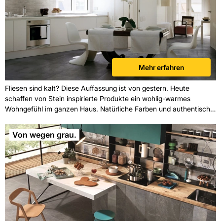
Mehr erfahren
Fliesen sind kalt? Diese Auffassung ist von gestern. Heute
schaffen von Stein inspirierte Produkte ein wohlig-warmes
Wohngefühl im ganzen Haus. Natürliche Farben und authentisch
wirkende Oberflächen erzeugen ein angenehmes Raumklima.
Kreative Verlegungen mit unterschiedlichsten Formaten verleihen
Von wegen grau.
dem Raum eine individuelle Note und zusätzliche Spannung –
besonders auf großen Flächen. In Kombination mit dem
entsprechenden Mobiliar entsteht so ein gemütliches Zuhause.