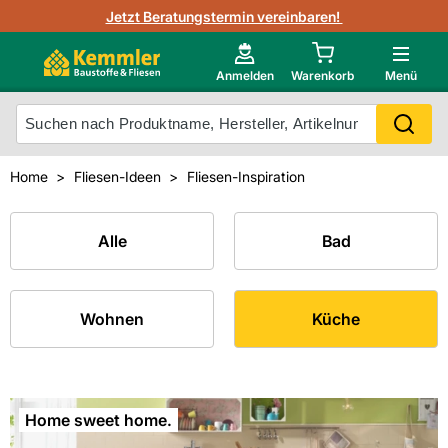
3D-Raumvisualisierung
Jetzt Beratungstermin vereinbaren!
Fliesen-Kemmler AR-App
Wedi
Kemmler-Partner
Highlight des Monats Fliesenserie Paladina
Gutjahr
Neu im Onlineshop?
Anmelden
Warenkorb
Menü
Ihr Fliesentyp
Otto
Mein Konto
Home
Fliesen-Ideen
Fliesen-Inspiration
Meistverkaufte Produkte
Unsere Kemmler-Marke
Alle
Bad
Wohnen
Küche
Home sweet home.