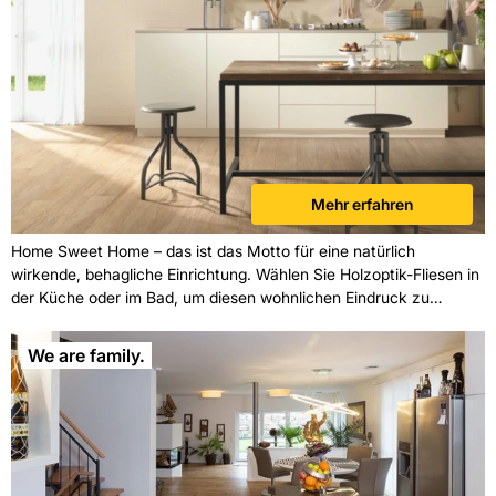
Mehr erfahren
Home Sweet Home – das ist das Motto für eine natürlich
wirkende, behagliche Einrichtung. Wählen Sie Holzoptik-Fliesen in
der Küche oder im Bad, um diesen wohnlichen Eindruck zu
erzielen. Dieses Material vereint die natürliche Ausstrahlung von
Holz mit der Langlebigkeit von Feinsteinzeug. Die Fliesen
We are family.
beeindrucken mit einer lebendigen Wärme und Authentizität, die
perfekt zum Landhausstil oder auch zu einer modernen
Einrichtung passen. Unser wundervolles Modell Traona ist von
traditionellen Landhausdielen inspiriert. Es zeigt die lebendigen
Strukturen und den individuellen Charme des rustikalen Materials.
Mit diesen wundervollen Fliesen lassen Sie das Motto Home