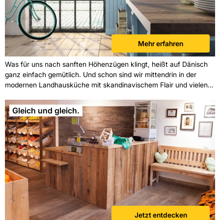
Mehr erfahren
Was für uns nach sanften Höhenzügen klingt, heißt auf Dänisch
ganz einfach gemütlich. Und schon sind wir mittendrin in der
modernen Landhausküche mit skandinavischem Flair und vielen
frischen Zutaten wie der Bodenfliese in Holzoptik. Hell, freundlich,
natürlich. Wer das mag, ist mit Traona gut beraten und verlegt sie
Gleich und gleich.
am besten ganz ungezwungen im wilden Verband. Diese Fliesen
sind eben einfach hyggelig!
Jetzt entdecken