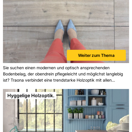
Weiter zum Thema
Sie suchen einen modernen und optisch ansprechenden
Bodenbelag, der obendrein pflegeleicht und möglichst langlebig
ist? Traona verbindet eine trendstarke Holzoptik mit allen
Vorteilen von Feinsteinzeug – und dürfte Ihren Vorstellungen
damit schon ziemlich nahe sein. Restlos überzeugen können Sie
Hyggelige Holzoptik.
sich gern persönlich in Ihrer Kemmler-Fliesenausstellung vor Ort.
Wir freuen uns Ihnen die Welt der Fliesen näher bringen zu
dürfen!