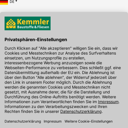
DE
Hier gibt's die kostenlose App
Kontakt
Unser Onlineshop Team ist montags bis freitags von 08:00 - 17:00
Uhr unter der Telefonnummer
07071 / 151-151
für Sie erreichbar.
Alternativ können Sie unser
Kontaktformular
nutzen.
Den Kontakt direkt in unsere Niederlassungen finden Sie
hier
.
Oder über unseren
Chat
.
Folgen Sie uns auf
: