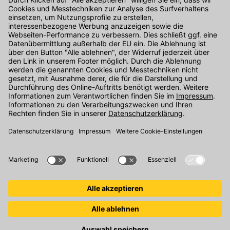
Kontakt
Unser Onlineshop Team ist montags bis freitags von 08:00 - 17:00
Uhr unter der Telefonnummer
07071 / 151-151
für Sie erreichbar.
Alternativ können Sie unser
Kontaktformular
nutzen.
Den Kontakt direkt in unsere Niederlassungen finden Sie
hier
.
Oder über unseren
Chat
.
Folgen Sie uns auf
: