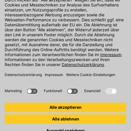
Kontakt
Unser Onlineshop Team ist montags bis freitags von 08:00 - 17:00
Uhr unter der Telefonnummer
07071 / 151-151
für Sie erreichbar.
Alternativ können Sie unser
Kontaktformular
nutzen.
Den Kontakt direkt in unsere Niederlassungen finden Sie
hier
.
Oder über unseren
Chat
.
Folgen Sie uns auf
: