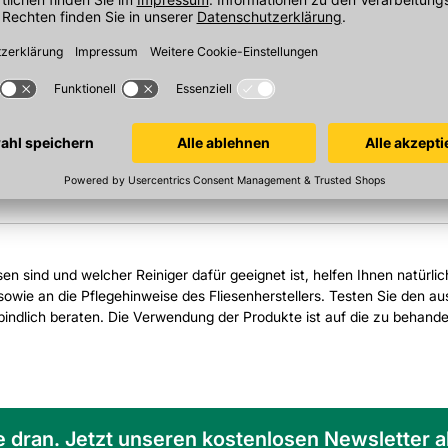
lut, Tinte und allen anderen
atten, Marmor, Naturstein, Granit,
ren Keramikbelägen einsetzbar
esen sind und welcher Reiniger dafür geeignet ist, helfen Ihnen natürli
owie an die Pflegehinweise des Fliesenherstellers. Testen Sie den aus
erbindlich beraten. Die Verwendung der Produkte ist auf die zu behan
e dran. Jetzt unseren kostenlosen Newsletter 