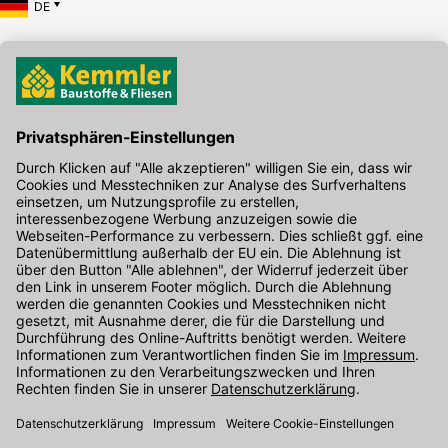
DE
Hier gibt's die kostenlose App
Kontakt
Unser Onlineshop Team ist montags bis freitags von 08:00 - 17:00
Uhr unter der Telefonnummer
07071 / 151-151
für Sie erreichbar.
Alternativ können Sie unser
Kontaktformular
nutzen.
Den Kontakt direkt in unsere Niederlassungen finden Sie
hier
.
Oder über unseren
Chat
.
Folgen Sie uns auf
: