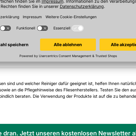
ben, Wachse, Teer, Öle, Silikon
o, Ton- und Ziegeltonplatten,
insteinzeug und allen
esen sind und welcher Reiniger dafür geeignet ist, helfen Ihnen natürli
owie an die Pflegehinweise des Fliesenherstellers. Testen Sie den aus
erbindlich beraten. Die Verwendung der Produkte ist auf die zu behan
e dran. Jetzt unseren kostenlosen Newsletter 