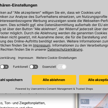
nglasierten Keramikbelägen,
ferner FE1
ben, Wachse, Teer, Öle, Silikon
o, Ton- und Ziegeltonplatten,
insteinzeug und allen