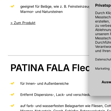
geeignet für Beläge, wie z. B. Feinsteinzeug, Fliesen, u
Marmor- und Natursteinen
>
Zum Produkt
PATINA FALA Fleckent
für Innen- und Außenbereiche
Entfernt Dispersions-, Lack- und verschiedene Graffitifar
auf farb- und wasserfesten Belagsarten wie Fliesen, Cott
Marmor, Naturstein, Granit, Schiefer, Betonwerkstein, Fe