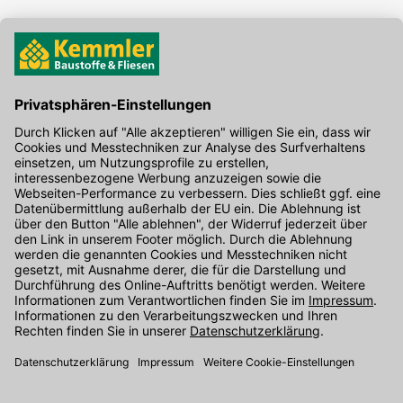
Hier gibt's die kostenlose App
Kontakt
Unser Onlineshop Team ist montags bis freitags von 08:00 - 17:00
Uhr unter der Telefonnummer
07071 / 151-151
für Sie erreichbar.
Alternativ können Sie unser
Kontaktformular
nutzen.
Den Kontakt direkt in unsere Niederlassungen finden Sie
hier
.
Oder über unseren
Chat
.
Folgen Sie uns auf
: