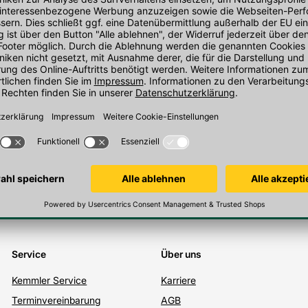
e dran. Jetzt unseren kostenlosen Newsletter 
eren kostenlosen Newsletter und erhalten Sie bei Ihrer nächsten Beste
Hier schnell unseren Newsletter abonnieren
*einlösbar ab einem Warenwert von 200€
Service
Über uns
Kemmler Service
Karriere
Terminvereinbarung
AGB