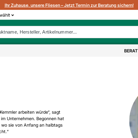
Ihr Zuhause, unsere Fliesen – Jetzt Termin zur Beratung sichern!
wählt
BERA
i Kemmler arbeiten würde“, sagt
rau im Unternehmen. Begonnen hat
, wo sie von Anfang an halbtags
cht.“