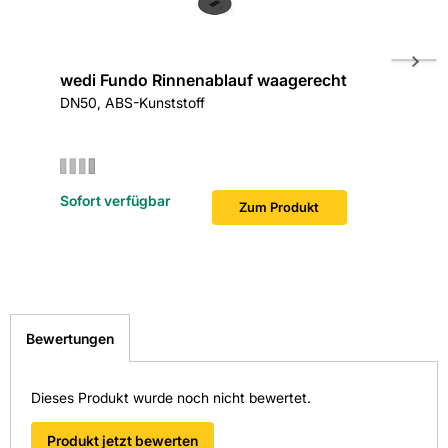
wedi Fundo Rinnenablauf waagerecht
wedi F
DN50, ABS-Kunststoff
DN40, AB
Sofort verfügbar
Sofort v
Zum Produkt
Bewertungen
Dieses Produkt wurde noch nicht bewertet.
Produkt jetzt bewerten