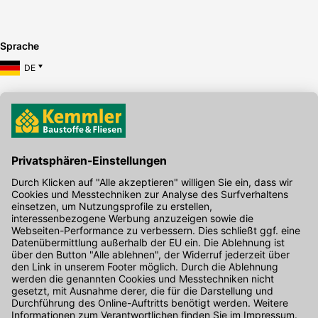
Sprache
DE
Hier gibt's die kostenlose App
Kontakt
Unser Onlineshop Team ist montags bis freitags von 08:00 - 17:00
Uhr unter der Telefonnummer
07071 / 151-151
für Sie erreichbar.
Alternativ können Sie unser
Kontaktformular
nutzen.
Den Kontakt direkt in unsere Niederlassungen finden Sie
hier
.