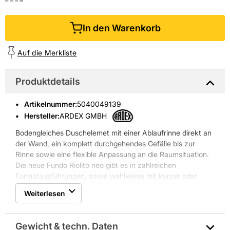
In den Warenkorb
Auf die Merkliste
Produktdetails
Artikelnummer
:
5040049139
Hersteller:
ARDEX GMBH
Bodengleiches Duschelemet mit einer Ablaufrinne direkt an
der Wand, ein komplett durchgehendes Gefälle bis zur
Rinne sowie eine flexible Anpassung an die Raumsituation.
Die neue Fundo Riolito neo gibt es in zahlreichen
Formatausführungen, sowie wahlweise mit kurzer oder
langer Rinne.
Weiterlesen
Dank des schlankeren Ablaufs in ovaler Form sitzt die
Ablaufrinne der neuen Fundo Riolito neo nun ganz nah an
der Wand.
Gewicht & techn. Daten
Die Rinne ist Höhenverstellbar.