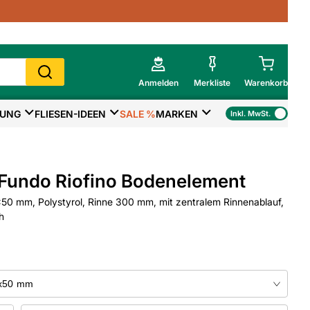
Anmelden
Merkliste
Warenkorb
TUNG
FLIESEN-IDEEN
SALE %
MARKEN
Inkl. MwSt.
Mein Warenkorb
Gesamtsumme
€
inkl. MwSt.
Fundo Riofino Bodenelement
Zur Kasse
0 mm, Polystyrol, Rinne 300 mm, mit zentralem Rinnenablauf,
h
>
Zum Warenkorb