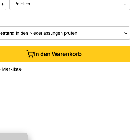
+
bestand
in den Niederlassungen prüfen
RLASSUNGEN
In den Warenkorb
ine kaufen &
kostenlos
in der Niederlassung abholen
e Merkliste