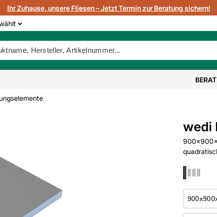
Ihr Zuhause, unsere Fliesen – Jetzt Termin zur Beratung sichern!
wählt
BERA
ungselemente
wedi 
900x900x5
quadratisc