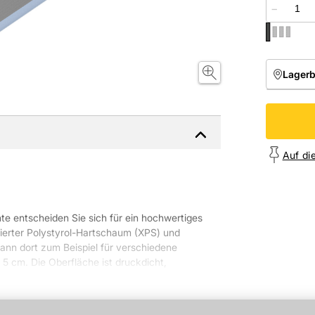
−
Lager
NIEDE
Onl
Auf di
e entscheiden Sie sich für ein hochwertiges
ierter Polystyrol-Hartschaum (XPS) und
ann dort zum Beispiel für verschiedene
5 cm. Die Oberfläche ist druckdicht,
Grau.
C, Wasserdichtigkeit auf 1,5 bar geprüft,