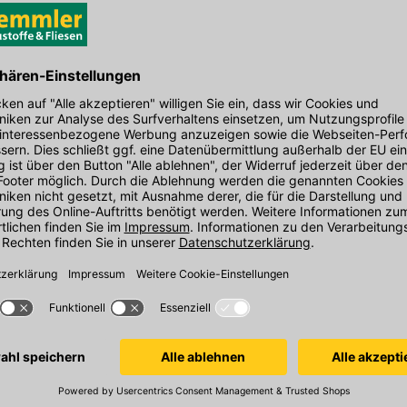
Brandverhalten: E
Farbe: grau
den Link um direkt zum Kontaktformular
Format Text: andere
möglich bearbeiten.
Höhe in mm: 50
Material: XPS (Extrudiertes Polystyrol)
Hersteller-Art.-Nr.: 073737312