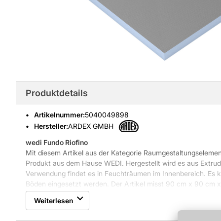
Produktdetails
Artikelnummer
:
5040049898
Hersteller:
ARDEX GMBH
wedi Fundo Riofino
Mit diesem Artikel aus der Kategorie Raumgestaltungselement
Produkt aus dem Hause WEDI. Hergestellt wird es aus Extrud
Verwendung findet es in Feuchträumen im Innenbereich. Es k
Böden eingesetzt werden. Der Artikel misst 90 cm x 90 cm x 
wärmeleitfähig sowie wasserdicht. Die Farbe des Artikels ist 
Weiterlesen
Weitere Produkteigenschaften: Temperaturgrenzen -50°C/+75°
Druckfestigkeit bei 10% Stauchung EN 826 0,25 N/mm²