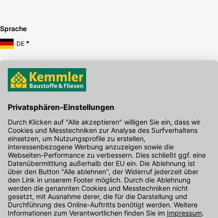
Sprache
DE
Hier gibt's die kostenlose App
Kontakt
Unser Onlineshop Team ist montags bis freitags von 08:00 - 17:00
Uhr unter der Telefonnummer
07071 / 151-151
für Sie erreichbar.
Alternativ können Sie unser
Kontaktformular
nutzen.
Den Kontakt direkt in unsere Niederlassungen finden Sie
hier
.