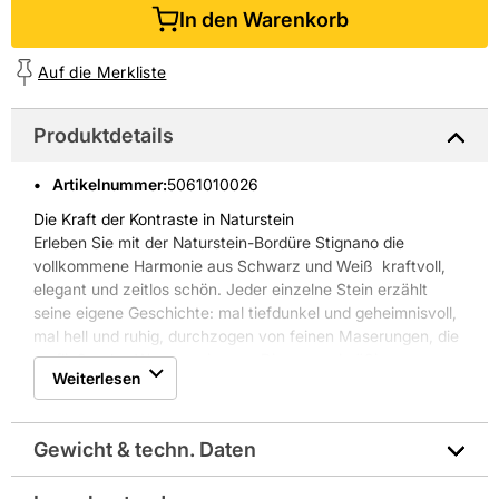
In den Warenkorb
Auf die Merkliste
Produktdetails
Artikelnummer
:
5061010026
Die Kraft der Kontraste in Naturstein
Erleben Sie mit der Naturstein-Bordüre Stignano die
vollkommene Harmonie aus Schwarz und Weiß  kraftvoll,
elegant und zeitlos schön. Jeder einzelne Stein erzählt
seine eigene Geschichte: mal tiefdunkel und geheimnisvoll,
mal hell und ruhig, durchzogen von feinen Maserungen, die
an fließendes Wasser erinnern. Die unregelmäßige
Weiterlesen
Anordnung der länglichen Steine verleiht der Bordüre einen
lebendigen Rhythmus, der Räume spürbar aufwertet.
Stignano ist mehr als nur eine Bordüre  sie ist ein
Gewicht & techn. Daten
Statement. Ein Ausdruck von Stilbewusstsein und Liebe zur
Natur.