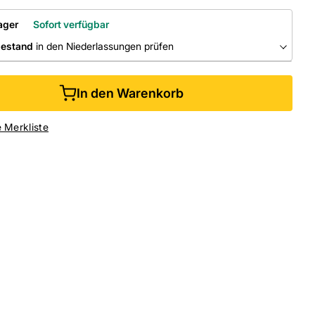
ager
Sofort verfügbar
bestand
in den Niederlassungen prüfen
RLASSUNGEN
In den Warenkorb
ine kaufen &
kostenlos
in der Niederlassung abholen
e Merkliste