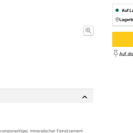
Auf L
Lager
NIEDE
Onl
Auf di
komponentiger, mineralischer Feinstzement