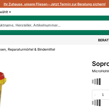
Ihr Zuhause, unsere Fliesen – Jetzt Termin zur Beratung sichern!
wählt
BERA
en, Reparaturmörtel & Bindemittel
Sopr
MicroHoh
−