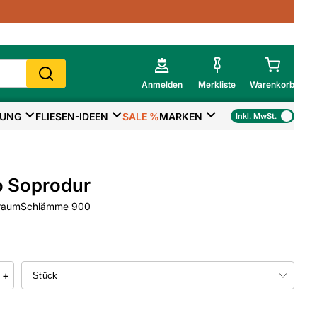
Anmelden
Merkliste
Warenkorb
TUNG
FLIESEN-IDEEN
SALE %
MARKEN
Inkl. MwSt.
Mein Warenkorb
Gesamtsumme
€
inkl. MwSt.
o Soprodur
Zur Kasse
lraumSchlämme 900
>
Zum Warenkorb
+