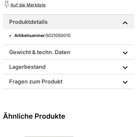
Auf die Merkliste
Produktdetails
Artikelnummer
:
5021050010
Gewicht & techn. Daten
Lagerbestand
Frostbeständig: Ja
Fragen zum Produkt
Sie haben Fragen zu diesem Produkt? Nutzen Sie den
folgenden Link um direkt zum Kontaktformular
weitergeleitet zu werden. Wir werden Ihre Anfrage
Ähnliche Produkte
schnellstmöglich bearbeiten.
> Fragen zum Produkt