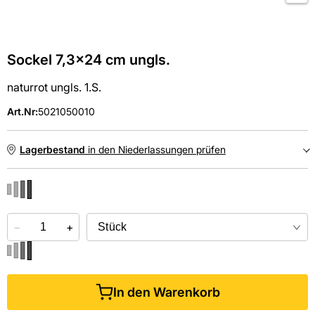
Sockel 7,3x24 cm ungls.
naturrot ungls. 1.S.
Art.Nr
:
5021050010
Lagerbestand
in den Niederlassungen prüfen
NIEDERLASSUNGEN
−
Online kaufen &
+
kostenlos
in der Niederlassung abholen
In den Warenkorb