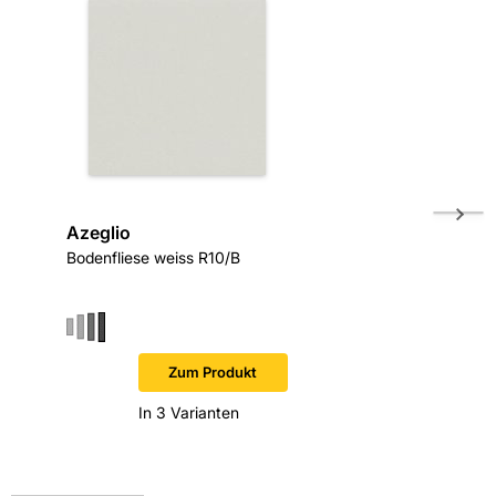
Azeglio
AGROB 
Bodenfliese weiss R10/B
unglasi
R11/B
Zum Produkt
In 3 Varianten