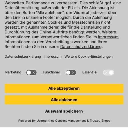
Kontakt
Unser Onlineshop Team ist montags bis freitags von 08:00 - 17:00
Uhr unter der Telefonnummer
07071 / 151-151
für Sie erreichbar.
Alternativ können Sie unser
Kontaktformular
nutzen.
Den Kontakt direkt in unsere Niederlassungen finden Sie
hier
.
Oder über unseren
Chat
.
Folgen Sie uns auf
:
© 2026 Kemmler Baustoffe GmbH