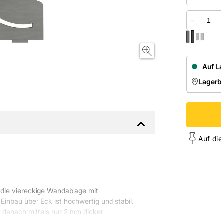
−
Auf L
Lager
NIEDE
Onl
Auf di
 die
viereckige Wandablage
mit
Einbau über Eck ist
hochwertig
und
stabil
.
 danach mittels nur 2 mm dicker