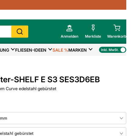
Anmelden
Merkliste
Warenkorb
TUNG
FLIESEN-IDEEN
SALE %
MARKEN
Inkl. MwSt.
Mein Warenkorb
Gesamtsumme
€
inkl. MwSt.
üter-SHELF E S3 SES3D6EB
Zur Kasse
m Curve edelstahl gebürstet
>
Zum Warenkorb