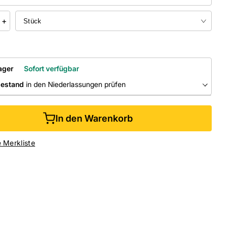
+
ager
Sofort verfügbar
bestand
in den Niederlassungen prüfen
RLASSUNGEN
In den Warenkorb
ine kaufen &
kostenlos
in der Niederlassung abholen
e Merkliste