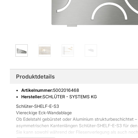
Produktdetails
Artikelnummer
:
5002016468
Hersteller:
SCHLÜTER - SYSTEMS KG
Schlüter-SHELF-E-S3
Viereckige Eck-Wandablage
Ob
Edelstahl gebürstet
oder
Aluminium strukturbeschichtet
–
asymmetrischen Kantenlängen Schlüter-SHELF-E-S3 für den 
Sie kann sowohl während der Fliesenverlegung als auch noch