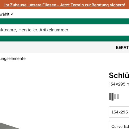
Ihr Zuhause, unsere Fliesen – Jetzt Termin zur Beratung sichern!
wählt
BERA
ungselemente
Schl
154x295 m