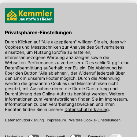
Hier gibt's die kostenlose App
Kontakt
Unser Onlineshop Team ist montags bis freitags von 08:00 - 17:00
Uhr unter der Telefonnummer
07071 / 151-151
für Sie erreichbar.
Alternativ können Sie unser
Kontaktformular
nutzen.
Den Kontakt direkt in unsere Niederlassungen finden Sie
hier
.
Oder über unseren
Chat
.
Folgen Sie uns auf
: