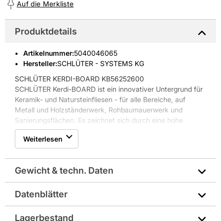
Auf die Merkliste
Produktdetails
Artikelnummer
:
5040046065
Hersteller:
SCHLÜTER - SYSTEMS KG
SCHLÜTER KERDI-BOARD KB56252600
SCHLÜTER Kerdi-BOARD ist ein innovativer Untergrund für
Keramik- und Natursteinfliesen - für alle Bereiche, auf
Metall und Holzständerwerk, Rohbaumauerwerk und
Sanierungsflächen. Es zeichnet sich durch eine hohe
Wasser- und Temperaturbeständigkeit aus und ist
Weiterlesen
außerdem ebenflächig, formstabil und biegesteif. Die
Vliesoberfläche eignet sich für eine hervorragende
Verankerung des Dünnbettmörtels. Das SCHLÜTER Kerdi-
Gewicht & techn. Daten
BOARD ist zudem dampfbremsend, wärmedämmend und
schnell zu verarbeiten. Es ist zement- und glasfaserfrei und
lässt sich durch das aufgedruckte Schneidraster staubfrei
Datenblätter
Gewicht pro Verkaufseinheit: 0,8 kg
und einfach schneiden.
Eigenschaften SCHLÜTER Kerdi-BOARD:
Technisches Merkblatt
Lagerbestand