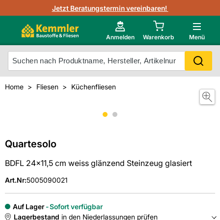
3D-Raumvisualisierung
Jetzt Beratungstermin vereinbaren!
Fliesen-Kemmler AR-App
Wedi
Kemmler-Partner
Highlight des Monats Fliesenserie Paladina
Gutjahr
Neu im Onlineshop?
Anmelden
Warenkorb
Menü
Ihr Fliesentyp
Otto
Mein Konto
Home
Fliesen
Küchenfliesen
Meistverkaufte Produkte
Unsere Kemmler-Marke
Quartesolo
BDFL 24x11,5 cm weiss glänzend Steinzeug glasiert
Art.Nr
:
5005090021
Auf Lager
Sofort verfügbar
Lagerbestand
in den Niederlassungen prüfen