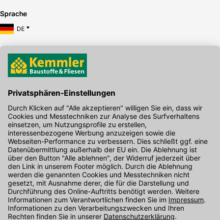
Sprache
DE
Hier gibt's die kostenlose App
Kontakt
Unser Onlineshop Team ist montags bis freitags von 08:00 - 17:00
Uhr unter der Telefonnummer
07071 / 151-151
für Sie erreichbar.
Alternativ können Sie unser
Kontaktformular
nutzen.
Den Kontakt direkt in unsere Niederlassungen finden Sie
hier
.
Oder über unseren
Chat
.