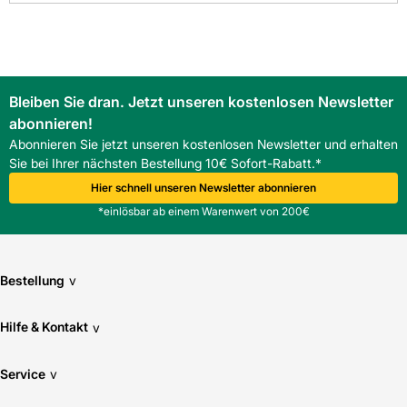
Oberfläche: glänzend
Pflegeintensität: normal
Bleiben Sie dran. Jetzt unseren kostenlosen Newsletter
Rektifizierung: Nein
abonnieren!
Abonnieren Sie jetzt unseren kostenlosen Newsletter und erhalten
Stärke: 8
Sie bei Ihrer nächsten Bestellung 10€ Sofort-Rabatt.*
Hier schnell unseren Newsletter abonnieren
Verwendung Boden: Ja
*einlösbar ab einem Warenwert von 200€
Verwendung Wand: Ja
Bestellung
v
Hilfe & Kontakt
v
Service
v