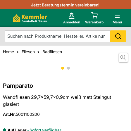
3D-Raumvisualisierung
Jetzt Beratungstermin vereinbaren!
Fliesen-Kemmler AR-App
Wedi
Kemmler-Partner
Highlight des Monats Fliesenserie Paladina
Gutjahr
Neu im Onlineshop?
Anmelden
Warenkorb
Menü
Ihr Fliesentyp
Otto
Mein Konto
Home
Fliesen
Badfliesen
Meistverkaufte Produkte
Unsere Kemmler-Marke
Pamparato
Wandfliesen 29,7x59,7x0,9cm weiß matt Steingut
glasiert
Art.Nr
:
5001100200
Auf Lager
Sofort verfügbar