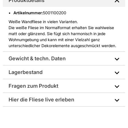
Produktdetails
Artikelnummer
:
5001100200
Weiße Wandfliese in vielen Varianten.
Die weiße Fliese im Normalformat erhalten Sie wahlweise
matt oder glänzend. Sie fügt sich harmonisch in jede
Wohnumgebung und kann mit einer Vielzahl ganz
unterschiedlicher Dekorelemente ausgeschmückt werden.
Gewicht & techn. Daten
Lagerbestand
Art: Uni
Fragen zum Produkt
Farbe: weiß
Sie haben Fragen zu diesem Produkt? Nutzen Sie den
Hier die Fliese live erleben
Format: 30 x 60 cm
folgenden Link um direkt zum Kontaktformular
weitergeleitet zu werden. Wir werden Ihre Anfrage
Diese Fliese ist in folgenden Niederlassungen für
Format Text: andere
schnellstmöglich bearbeiten.
Sie ausgestellt:
> Fragen zum Produkt