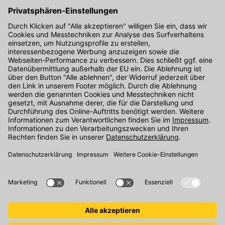
Kontakt
Unser Onlineshop Team ist montags bis freitags von 08:00 - 17:00
Uhr unter der Telefonnummer
07071 / 151-151
für Sie erreichbar.
Alternativ können Sie unser
Kontaktformular
nutzen.
Den Kontakt direkt in unsere Niederlassungen finden Sie
hier
.
Oder über unseren
Chat
.
Folgen Sie uns auf
: