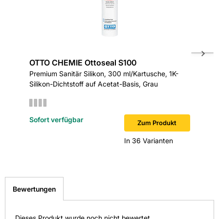
OTTO CHEMIE Ottoseal S100
OTTO C
Premium Sanitär Silikon, 300 ml/Kartusche, 1K-
Premium 
Silikon-Dichtstoff auf Acetat-Basis, Grau
Silikon-
Sofort verfügbar
Sofort v
Zum Produkt
In 36 Varianten
Bewertungen
Dieses Produkt wurde noch nicht bewertet.