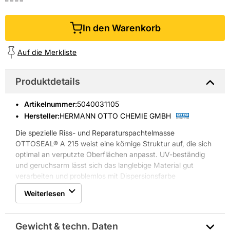
In den Warenkorb
Auf die Merkliste
Produktdetails
Artikelnummer
:
5040031105
Hersteller:
HERMANN OTTO CHEMIE GMBH
Die spezielle Riss- und Reparaturspachtelmasse
OTTOSEAL® A 215 weist eine körnige Struktur auf, die sich
optimal an verputzte Oberflächen anpasst. UV-beständig
und geruchsarm lässt sich das langlebige Material gut
verarbeiten und problemlos mit Dispersionsfarbe
überstreichen. Das Ergebnis ist ein unauffälliges und optisch
Weiterlesen
ansprechendes Gesamtbild. OTTOSEAL® A 215 ist
vorrangig für das Verschließen von Mauerwerks- und
Putzrissen, sowie das Verspachteln von Unebenheiten,
Gewicht & techn. Daten
geeignet.