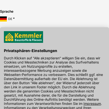
Sprache
DE
Hier gibt's die kostenlose App
Kontakt
Unser Onlineshop Team ist montags bis freitags von 08:00 - 17:00
Uhr unter der Telefonnummer
07071 / 151-151
für Sie erreichbar.
Alternativ können Sie unser
Kontaktformular
nutzen.
Den Kontakt direkt in unsere Niederlassungen finden Sie
hier
.