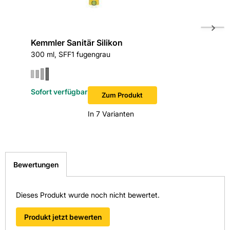
Kemmler Sanitär Silikon
Kemmler
300 ml, SFF1 fugengrau
300 ml, 
Sofort verfügbar
Sofort v
Zum Produkt
In 7 Varianten
Bewertungen
Dieses Produkt wurde noch nicht bewertet.
Produkt jetzt bewerten