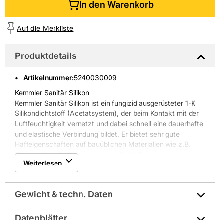
In den Warenkorb
Auf die Merkliste
Produktdetails
Artikelnummer
:
5240030009
Kemmler Sanitär Silikon
Kemmler Sanitär Silikon ist ein fungizid ausgerüsteter 1-K
Silikondichtstoff (Acetatsystem), der beim Kontakt mit der
Luftfeuchtigkeit vernetzt und dabei schnell eine dauerhafte
und elastische Verbindung bildet. Er bietet sehr gute
Hafteigenschaften auf bauüblichen Materialien wie z.B.
Fliesen, Glas, Bad-Keramik, Hart-PVC, Edelstahl oder
Weiterlesen
lackierten Flächen. Nicht verwenden sollte man das
Produkt auf Naturstein, Beton, Metallen, PP, PE, Teflon-
und Bitumenuntergründen sowie im Unterwasserbereich.
Gewicht & techn. Daten
Der zu bearbeitende Untergrund sollte trocken und sauber
sein und das Produkt sollte nur in gut belüfteten Räumen
verwendet werden.
Datenblätter