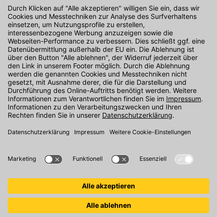
Kontakt
Unser Onlineshop Team ist montags bis freitags von 08:00 - 17:00
Uhr unter der Telefonnummer
07071 / 151-151
für Sie erreichbar.
Alternativ können Sie unser
Kontaktformular
nutzen.
Den Kontakt direkt in unsere Niederlassungen finden Sie
hier
.
Oder über unseren
Chat
.
Folgen Sie uns auf
: