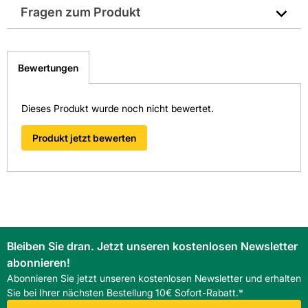
Fragen zum Produkt
Material: Kunststoff
Sie haben Fragen zu diesem Produkt? Nutzen Sie den
Hersteller-Art.-Nr.: 06.178
folgenden Link um direkt zum Kontaktformular
Bewertungen
weitergeleitet zu werden. Wir werden Ihre Anfrage
EAN: 4011333061787
schnellstmöglich bearbeiten.
> Fragen zum Produkt
Dieses Produkt wurde noch nicht bewertet.
Produkt jetzt bewerten
Bleiben Sie dran. Jetzt unseren kostenlosen Newsletter
abonnieren!
Abonnieren Sie jetzt unseren kostenlosen Newsletter und erhalten
Sie bei Ihrer nächsten Bestellung 10€ Sofort-Rabatt.*