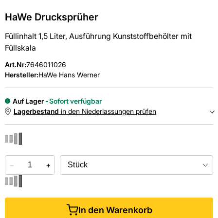
HaWe Drucksprüher
Füllinhalt 1,5 Liter, Ausführung Kunststoffbehölter mit
Füllskala
Art.Nr
:
7646011026
Hersteller:
HaWe Hans Werner
Auf Lager
Sofort verfügbar
Lagerbestand
in den Niederlassungen prüfen
NIEDERLASSUNGEN
−
Online kaufen &
+
kostenlos
in der Niederlassung abholen
In den Warenkorb