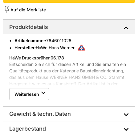
Auf die Merkliste
Produktdetails
Artikelnummer
:
7646011026
Hersteller:
HaWe Hans Werner
HaWe Drucksprüher 06.178
Entscheiden Sie sich für diesen Artikel und Sie erhalten ein
Qualitätsprodukt aus der Kategorie Baustelleneinrichtung,
das aus dem Hause WERNER HANS GMBH & CO. Stammt.
Hergestellt wird es aus Kunststoff. Der Artikel ist in der
Farbe Weiß gehalten.
Weiterlesen
Weitere Produkteigenschaften: mit Sicherheits-/
Überdruckventil, für die Fahrzeug- und Gebäudereinigung,
für den Korossionsschutz, Schmieren, Imprägnieren,
Gewicht & techn. Daten
Zerstäuben sowie zur Desinfektion und mit Viton-
Dichtungen
Lagerbestand
Gewicht pro Verkaufseinheit: 0,4 kg