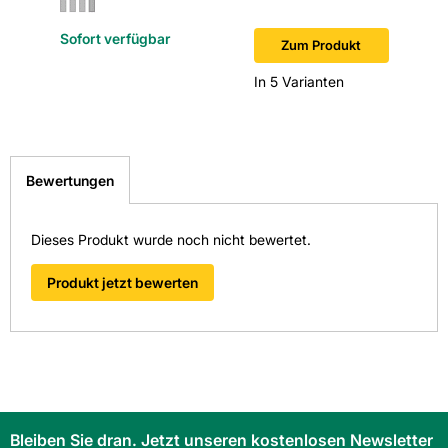
Fliesen-Kemmler Pforzheim-Nord
Verwendung Boden: Ja
Sofort verfügbar
Sofort v
Zum Produkt
Fliesen-Kemmler Schorndorf
Fliesen-Kemmler Stuttgart-Wangen
In 5 Varianten
Fliesen-Kemmler Tübingen
Überzeugen Sie sich von unseren Qualitätsfliesen direkt vor
Ort. Finden Sie hier Ihre nächste Kemmler
Bewertungen
Fliesenausstellung.
> Zu unseren Niederlassungen
Dieses Produkt wurde noch nicht bewertet.
Produkt jetzt bewerten
Bleiben Sie dran. Jetzt unseren kostenlosen Newsletter