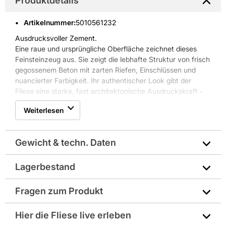
Produktdetails
Artikelnummer
:
5010561232
Ausdrucksvoller Zement.
Eine raue und ursprüngliche Oberfläche zeichnet dieses
Feinsteinzeug aus. Sie zeigt die lebhafte Struktur von frisch
gegossenem Beton mit zarten Riefen, Einschlüssen und
nuancierter Farbigkeit. Ihr authentischer Look gibt der
Fliese eine starke, fast architektonische Ausdruckskraft -
ideal für moderne Wohnumgebungen mit klaren Linien und
Weiterlesen
schnörkellosem Design in Weiß, Glas, Holz. Envie eignet
sich für alle Räume und Anwendungen. Passende Formteile
und Dekorelemente runden die Serie ab.
Gewicht & techn. Daten
Lagerbestand
Art: Uni
Fragen zum Produkt
Farbe: schwarz
Sie haben Fragen zu diesem Produkt? Nutzen Sie den
Hier die Fliese live erleben
Format: 60 x 60 cm
folgenden Link um direkt zum Kontaktformular