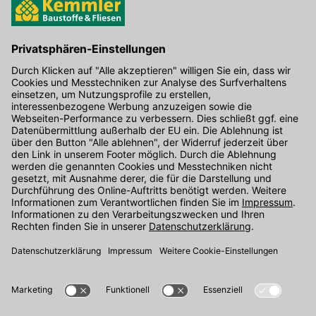
Hier gibt's die kostenlose App
Kontakt
Unser Onlineshop Team ist montags bis freitags von 08:00 - 17:00
Uhr unter der Telefonnummer
07071 / 151-151
für Sie erreichbar.
Alternativ können Sie unser
Kontaktformular
nutzen.
Den Kontakt direkt in unsere Niederlassungen finden Sie
hier
.
Oder über unseren
Chat
.
Folgen Sie uns auf
: