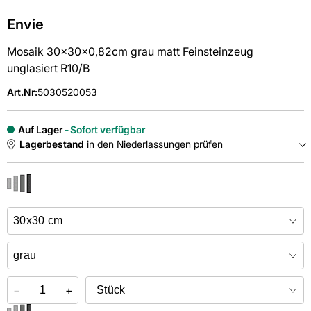
Envie
Mosaik 30x30x0,82cm grau matt Feinsteinzeug
unglasiert R10/B
Art.Nr
:
5030520053
Auf Lager
Sofort verfügbar
Lagerbestand
in den Niederlassungen prüfen
NIEDERLASSUNGEN
Online kaufen &
kostenlos
in der Niederlassung abholen
−
+