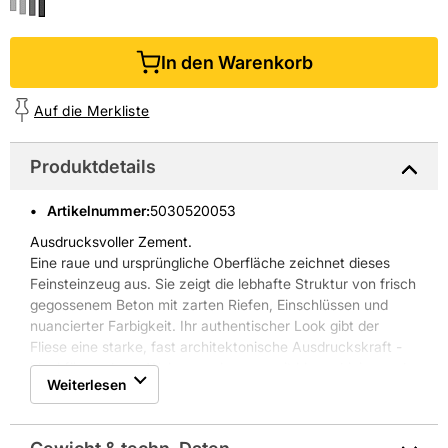
In den Warenkorb
Auf die Merkliste
Produktdetails
Artikelnummer
:
5030520053
Ausdrucksvoller Zement.
Eine raue und ursprüngliche Oberfläche zeichnet dieses
Feinsteinzeug aus. Sie zeigt die lebhafte Struktur von frisch
gegossenem Beton mit zarten Riefen, Einschlüssen und
nuancierter Farbigkeit. Ihr authentischer Look gibt der
Fliese eine starke, fast architektonische Ausdruckskraft -
ideal für moderne Wohnumgebungen mit klaren Linien und
Weiterlesen
schnörkellosem Design in Weiß, Glas, Holz. Envie eignet
sich für alle Räume und Anwendungen. Passende Formteile
und Dekorelemente runden die Serie ab.