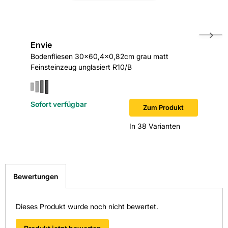
Fliesen-Kemmler Schorndorf
Rektifizierung: Nein
Fliesen-Kemmler Tübingen
Envie
Envie
Stärke: 8,2
Überzeugen Sie sich von unseren Qualitätsfliesen direkt vor
Bodenfliesen 30x60,4x0,82cm grau matt
Mosaik 
Ort. Finden Sie hier Ihre nächste Kemmler
Feinsteinzeug unglasiert R10/B
Feinstei
Trittsicherheit: R10/B
Fliesenausstellung.
> Zu unseren Niederlassungen
Verwendung Boden: Ja
Sofort verfügbar
Sofort v
Zum Produkt
In 38 Varianten
Bewertungen
Dieses Produkt wurde noch nicht bewertet.