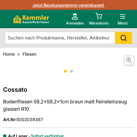
3D-Raumvisualisierung
Jetzt Beratungstermin vereinbaren!
Fliesen-Kemmler AR-App
Wedi
Kemmler-Partner
Highlight des Monats Fliesenserie Paladina
Gutjahr
Neu im Onlineshop?
Anmelden
Warenkorb
Menü
Ihr Fliesentyp
Otto
Mein Konto
Home
Fliesen
Meistverkaufte Produkte
Unsere Kemmler-Marke
Cossato
Bodenfliesen 59,2x59,2x1cm braun matt Feinsteinzeug
glasiert R10
Art.Nr
:
5002039367
Auf Lager
Sofort verfügbar