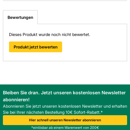
weitergeleitet zu werden. Wir werden Ihre Anfrage
Diese Fliese ist in folgenden Niederlassungen für
Format: 59 x 59 cm
schnellstmöglich bearbeiten.
Sie ausgestellt:
> Fragen zum Produkt
Bewertungen
Format Text: andere
Fliesen-Kemmler Aalen
Dieses Produkt wurde noch nicht bewertet.
Fliesen-Kemmler Altensteig
Frostbeständig: Ja
Fliesen-Kemmler Balingen
Produkt jetzt bewerten
Material: Feinsteinzeug glasiert
Fliesen-Kemmler Bruchsal
Fliesen-Kemmler Böblingen
Oberfläche: matt
Fliesen-Kemmler Diedorf
Optik: Cotto
Fliesen-Kemmler Donaueschingen
Fliesen-Kemmler Fellbach
Bleiben Sie dran. Jetzt unseren kostenlosen Newsletter
Pflegeintensität: normal
Fliesen-Kemmler Heilbronn
abonnieren!
Abonnieren Sie jetzt unseren kostenlosen Newsletter und erhalten
Fliesen-Kemmler Horb
Rektifizierung: Nein
Sie bei Ihrer nächsten Bestellung 10€ Sofort-Rabatt.*
Fliesen-Kemmler Metzingen
Hier schnell unseren Newsletter abonnieren
Stärke: 10
Fliesen-Kemmler Münsingen
*einlösbar ab einem Warenwert von 200€