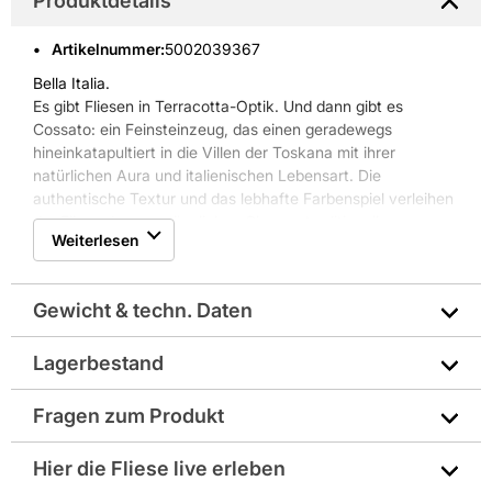
Produktdetails
Artikelnummer
:
5002039367
Bella Italia.
Es gibt Fliesen in Terracotta-Optik. Und dann gibt es
Cossato: ein Feinsteinzeug, das einen geradewegs
hineinkatapultiert in die Villen der Toskana mit ihrer
natürlichen Aura und italienischen Lebensart. Die
authentische Textur und das lebhafte Farbenspiel verleihen
der Fliese den ursprünglichen Charme traditioneller
Weiterlesen
Handwerkskunst. Die warmen Erdtöne und das samtmatte
Finish machen sie zur vielseitigen Begleitung zeitloser
Lebensräume. Auf dem Land, in der Stadt. In Küche, Bad
Gewicht & techn. Daten
und Wohnbereich.
Lagerbestand
Abriebgruppe: starke Beanspruchung
Fragen zum Produkt
Art: Uni
Sie haben Fragen zu diesem Produkt? Nutzen Sie den
Hier die Fliese live erleben
Farbe: braun
folgenden Link um direkt zum Kontaktformular