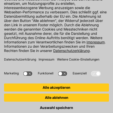
Kontakt
Unser Onlineshop Team ist montags bis freitags von 08:00 - 17:00
Uhr unter der Telefonnummer
07071 / 151-151
für Sie erreichbar.
Alternativ können Sie unser
Kontaktformular
nutzen.
Den Kontakt direkt in unsere Niederlassungen finden Sie
hier
.
Oder über unseren
Chat
.
Folgen Sie uns auf
: