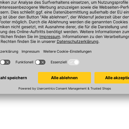
Cervatto
Cervatto
0cm braun
Bodenfliesen 20x20cm grün
Bodenfliesen 2
rt
Feinsteinzeug glasiert
Feinsteinzeug gl
In 125 Varianten
In 125 Variante