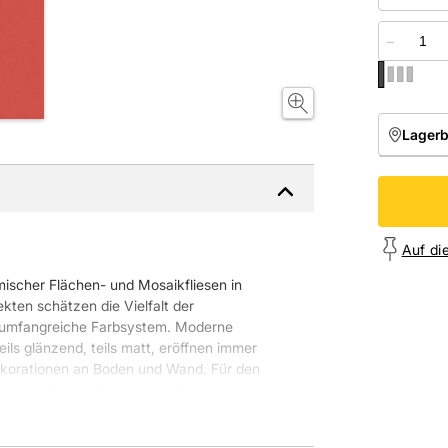
−
Lager
NIEDE
Onl
Auf di
mischer Flächen- und Mosaikfliesen in
ten schätzen die Vielfalt der
s umfangreiche Farbsystem. Moderne
eils glänzend, teils matt, eröffnen immer
ekorationen an Boden und Wand. Für den
chen lieferbar. So erhalten Sie mit nur einer
stimmte Designs, die gleichzeitig so