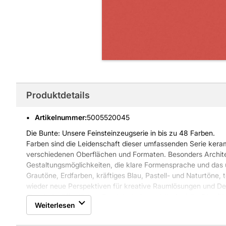
Produktdetails
Artikelnummer
:
5005520045
Die Bunte: Unsere Feinsteinzeugserie in bis zu 48 Farben.
Farben sind die Leidenschaft dieser umfassenden Serie kera
verschiedenen Oberflächen und Formaten. Besonders Architek
Gestaltungsmöglichkeiten, die klare Formensprache und da
Grautöne, Erdfarben, kräftiges Blau, Pastell- und Naturtöne, t
wieder neue Perspektiven für kreative Raumlösungen und D
Einsatz im öffentlichen Bereich sind spezielle Antislip-Oberflä
Weiterlesen
Serie durchgängige Verlegungen und optimal aufeinander abge
abwechslungsreich sind, wie Sie es sich wünschen.