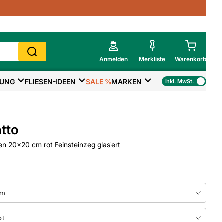
Anmelden
Merkliste
Warenkorb
TUNG
FLIESEN-IDEEN
SALE %
MARKEN
Inkl. MwSt.
Mein Warenkorb
Gesamtsumme
€
inkl. MwSt.
tto
Zur Kasse
en 20x20 cm rot Feinsteinzeg glasiert
>
Zum Warenkorb