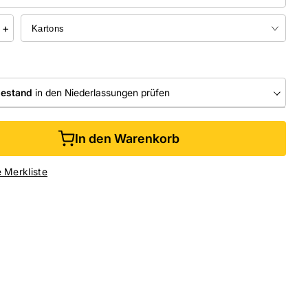
+
bestand
in den Niederlassungen prüfen
RLASSUNGEN
In den Warenkorb
ine kaufen &
kostenlos
in der Niederlassung abholen
e Merkliste