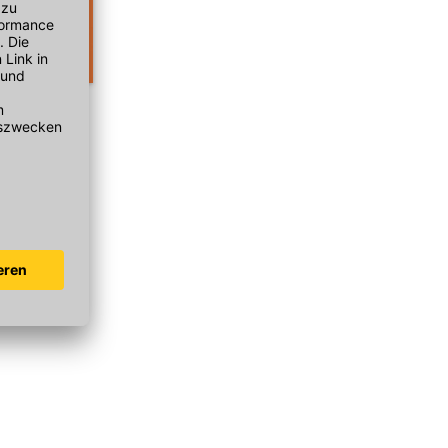
0x20cm cotto
asiert
n